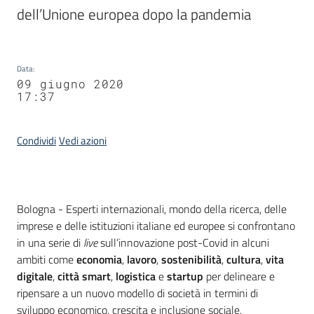
dell’Unione europea dopo la pandemia
Data
:
09 giugno 2020
17:37
Condividi
Vedi azioni
Contenuto
Bologna - Esperti internazionali, mondo della ricerca, delle
imprese e delle istituzioni italiane ed europee si confrontano
in una serie di
live
sull’innovazione post-Covid in alcuni
ambiti come
economia
,
lavoro
,
sostenibilità
,
cultura
,
vita
digitale
,
città smart
,
logistica
e
startup
per delineare e
ripensare a un nuovo modello di società in termini di
sviluppo economico, crescita e inclusione sociale,