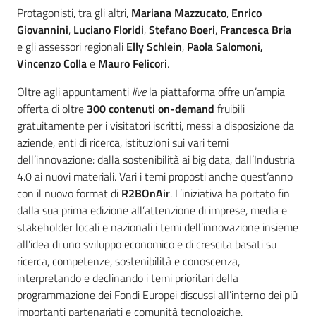
Protagonisti, tra gli altri,
Mariana Mazzucato
,
Enrico
Giovannini
,
Luciano Floridi
,
Stefano Boeri
,
Francesca Bria
e gli assessori regionali
Elly Schlein
,
Paola Salomoni,
Vincenzo Colla
e
Mauro Felicori
.
Oltre agli appuntamenti
live
la piattaforma offre un’ampia
offerta di oltre
300 contenuti on-demand
fruibili
gratuitamente per i visitatori iscritti, messi a disposizione da
aziende, enti di ricerca, istituzioni sui vari temi
dell’innovazione: dalla sostenibilità ai big data, dall’Industria
4.0 ai nuovi materiali. Vari i temi proposti anche quest’anno
con il nuovo format di
R2BOnAir
. L’iniziativa ha portato fin
dalla sua prima edizione all’attenzione di imprese, media e
stakeholder locali e nazionali i temi dell’innovazione insieme
all’idea di uno sviluppo economico e di crescita basati su
ricerca, competenze, sostenibilità e conoscenza,
interpretando e declinando i temi prioritari della
programmazione dei Fondi Europei discussi all’interno dei più
importanti partenariati e comunità tecnologiche.