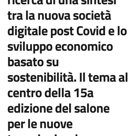
Agenzia
tra la nuova società
di
informazione
digitale post Covid e lo
e
comunicazione
sviluppo economico
basato su
Seguici
su
sostenibilità. Il tema al
centro della 15a
edizione del salone
per le nuove