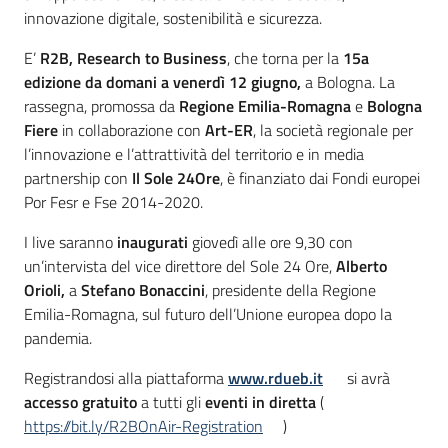
innovazione digitale, sostenibilità e sicurezza.
E’
R2B, Research to Business
, che torna per la
15a
edizione da domani a venerdì 12 giugno,
a Bologna. La
rassegna, promossa da
Regione Emilia-Romagna
e
Bologna
Fiere
in collaborazione con
Art-ER
, la società regionale per
l’innovazione e l’attrattività del territorio e in media
partnership con
Il Sole 24Ore
, è finanziato dai Fondi europei
Por Fesr e Fse 2014-2020.
I live saranno
inaugurati
giovedì alle ore 9,30 con
un’intervista del vice direttore del Sole 24 Ore,
Alberto
Orioli,
a
Stefano Bonaccini
, presidente della Regione
Emilia-Romagna, sul futuro dell’Unione europea dopo la
pandemia.
Registrandosi alla piattaforma
www.rdueb.it
si avrà
accesso gratuito
a tutti gli
eventi in diretta
(
https://bit.ly/R2BOnAir-Registration
)