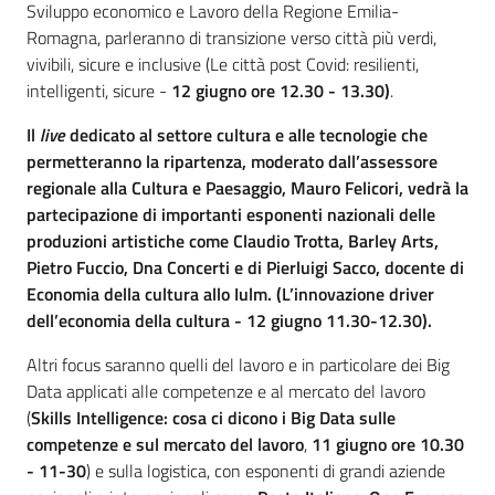
Sviluppo economico e Lavoro della Regione Emilia-
Romagna, parleranno di transizione verso città più verdi,
vivibili, sicure e inclusive (Le città post Covid: resilienti,
intelligenti, sicure -
12 giugno ore 12.30 - 13.30)
.
Il
live
dedicato al settore cultura e alle tecnologie che
permetteranno la ripartenza
,
moderato dall’assessore
regionale alla Cultura e Paesaggio,
Mauro Felicori
, vedrà la
partecipazione di importanti esponenti nazionali delle
produzioni artistiche come
Claudio Trotta,
Barley Arts
,
Pietro Fuccio,
Dna Concerti e di
Pierluigi Sacco
, docente di
Economia della cultura allo Iulm. (L’innovazione driver
dell’economia della cultura -
12 giugno 11.30-12.30
).
Altri focus saranno quelli del lavoro e in particolare dei Big
Data applicati alle competenze e al mercato del lavoro
(
Skills Intelligence: cosa ci dicono i Big Data sulle
competenze e sul mercato del lavoro
,
11 giugno ore 10.30
- 11-30
) e sulla logistica, con esponenti di grandi aziende