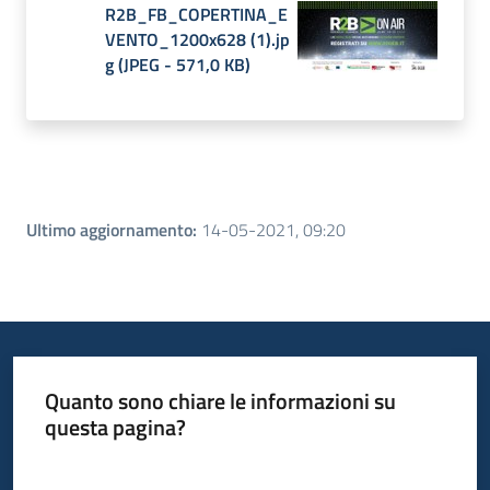
R2B_FB_COPERTINA_E
VENTO_1200x628 (1).jp
g
(
JPEG
-
571,0 KB
)
Ultimo aggiornamento
:
14-05-2021, 09:20
Quanto sono chiare le informazioni su
questa pagina?
Valuta da 1 a 5 stelle