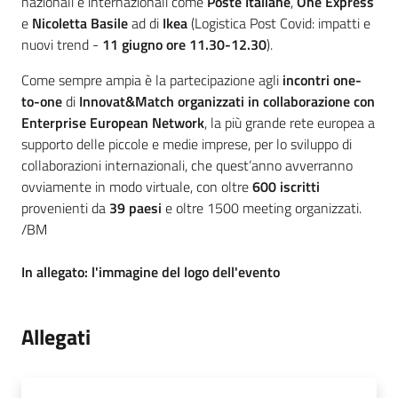
nazionali e internazionali come
Poste Italiane
,
One Express
e
Nicoletta Basile
ad di
Ikea
(Logistica Post Covid: impatti e
nuovi trend -
11 giugno ore 11.30-12.30
).
Come sempre ampia è la partecipazione agli
incontri one-
to-one
di
Innovat&Match organizzati in collaborazione con
Enterprise European Network
, la più grande rete europea a
supporto delle piccole e medie imprese, per lo sviluppo di
collaborazioni internazionali, che quest’anno avverranno
ovviamente in modo virtuale, con oltre
600 iscritti
provenienti da
39 paesi
e oltre 1500 meeting organizzati.
/BM
In allegato: l'immagine del logo dell'evento
Allegati