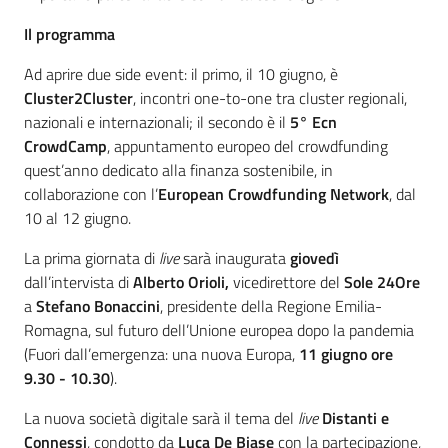
Il programma
Ad aprire due side event: il primo, il 10 giugno, è
Cluster2Cluster
, incontri one-to-one tra cluster regionali,
nazionali e internazionali; il secondo è il
5° Ecn
CrowdCamp
, appuntamento europeo del crowdfunding
quest’anno dedicato alla finanza sostenibile, in
collaborazione con l’
European Crowdfunding Network
, dal
10 al 12 giugno.
La prima giornata di
live
sarà inaugurata
giovedì
dall’intervista di
Alberto Orioli,
vicedirettore del
Sole 24Ore
a
Stefano Bonaccini
, presidente della Regione Emilia-
Romagna, sul futuro dell’Unione europea dopo la pandemia
(Fuori dall’emergenza: una nuova Europa,
11 giugno ore
9.30 - 10.30
).
La nuova società digitale sarà il tema del
live
Distanti e
Connessi
, condotto da
Luca De Biase
con la partecipazione,