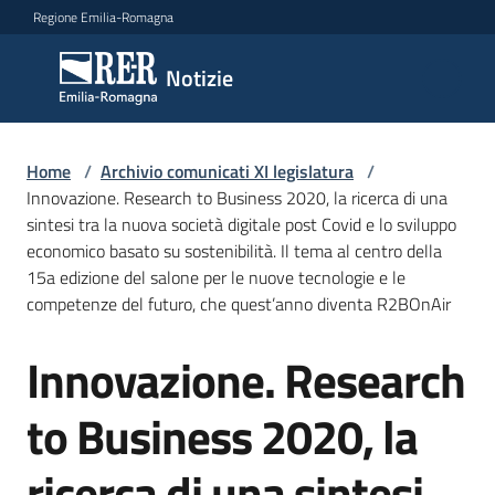
Vai al contenuto
Vai alla navigazione
Vai al footer
Regione Emilia-Romagna
Notizie
Notizie
Comunicati
Home
/
Archivio comunicati XI legislatura
/
stampa
Innovazione. Research to Business 2020, la ricerca di una
sintesi tra la nuova società digitale post Covid e lo sviluppo
economico basato su sostenibilità. Il tema al centro della
Cerca
15a edizione del salone per le nuove tecnologie e le
un
competenze del futuro, che quest’anno diventa R2BOnAir
comunicato
Innovazione. Research
Salta al contenuto
Risorse
to Business 2020, la
ricerca di una sintesi