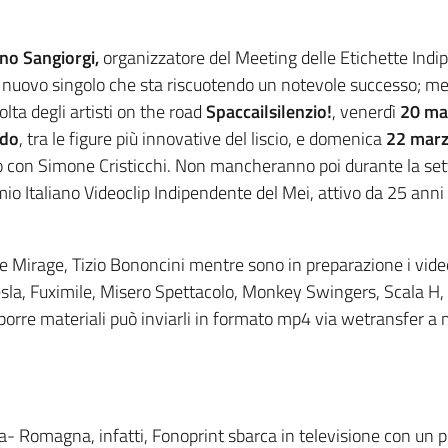
no Sangiorgi,
organizzatore del Meeting delle Etichette Indi
un nuovo singolo che sta riscuotendo un notevole successo; m
olta degli artisti on the road
Spaccailsilenzio!
, venerdì
20 ma
ndo
, tra le figure più innovative del liscio, e domenica
22 mar
 con Simone Cristicchi. Non mancheranno poi durante la setti
o Italiano Videoclip Indipendente del Mei, attivo da 25 anni 
nne Mirage, Tizio Bononcini mentre sono in preparazione i vid
esla, Fuximile, Misero Spettacolo, Monkey Swingers, Scala H,
porre materiali può inviarli in formato mp4 via wetransfer a 
ia- Romagna, infatti, Fonoprint sbarca in televisione con un 