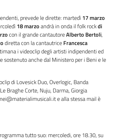
pendenti, prevede le dirette: martedì
17 marzo
ercoledì
18 marzo
andrà in onda il folk rock
di
rzo
con il grande cantautore
Alberto Bertoli
,
zo
diretta con la cantautrice
Francesca
mana i videoclip degli artisti indipendenti ed
e sostenuto anche dal Ministero per i Beni e le
eoclip di Lovesick Duo, Overlogic, Banda
 Le Braghe Corte, Nuju, Darma, Giorgia
mei@materialimusicali.it e alla stessa mail è
programma tutto suo: mercoledi, ore 18.30, su