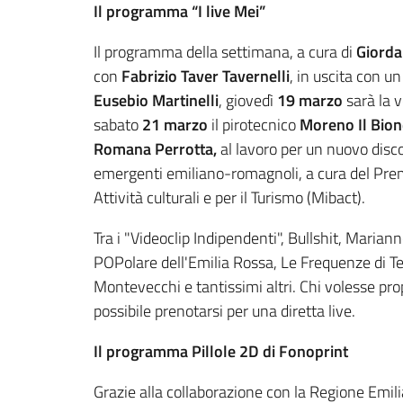
Il programma “I live Mei”
Il programma della settimana, a cura di
Giorda
con
Fabrizio Taver Tavernelli
, in uscita con 
Eusebio Martinelli
, giovedì
19 marzo
sarà la v
sabato
21 marzo
il pirotecnico
Moreno Il Bio
Romana Perrotta,
al lavoro per un nuovo disco
emergenti emiliano-romagnoli, a cura del Premi
Attività culturali e per il Turismo (Mibact).
Tra i "Videoclip Indipendenti", Bullshit, Maria
POPolare dell'Emilia Rossa, Le Frequenze di T
Montevecchi e tantissimi altri. Chi volesse pro
possibile prenotarsi per una diretta live.
Il programma Pillole 2D di Fonoprint
Grazie alla collaborazione con la Regione Emil