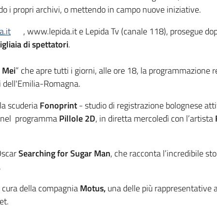
o i propri archivi, o mettendo in campo nuove iniziative.
.it
, www.lepida.it e Lepida Tv (canale 118), prosegue dop
gliaia di spettatori
.
e Mei
” che apre tutti i giorni, alle ore 18, la programmazione
nti dell'Emilia-Romagna.
la scuderia
Fonoprint
- studio di registrazione bolognese atti
ri nel programma
Pillole 2D
, in diretta mercoledì con l’artista
Oscar
Searching for Sugar Man
, che racconta l’incredibile s
.
a cura della compagnia
Motus,
una delle più rappresentative a
net.