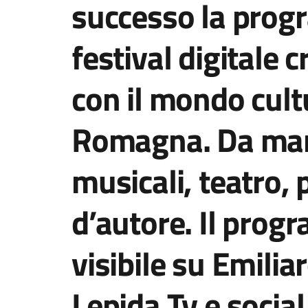
successo la prog
festival digitale 
con il mondo cultu
Romagna. Da mart
musicali, teatro,
d’autore. Il prog
visibile su Emili
Lepida Tv e socia