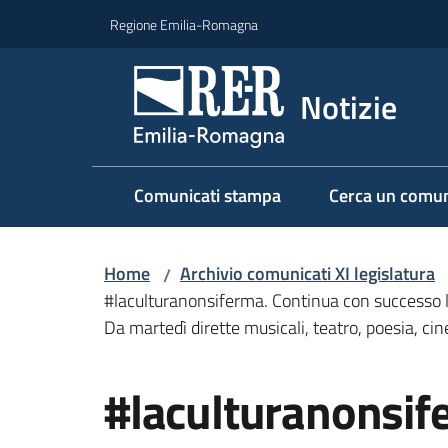
Vai al contenuto
Vai alla navigazione
Vai al footer
Regione Emilia-Romagna
Notizie
Comunicati stampa
Cerca un comun
Home
Archivio comunicati XI legislatura
/
#laculturanonsiferma. Continua con successo l
Da martedì dirette musicali, teatro, poesia, ci
Salta al contenuto
#laculturanonsif