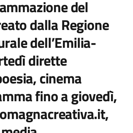
rammazione del
creato dalla Regione
rale dell’Emilia-
edì dirette
 poesia, cinema
ramma fino a giovedì,
aromagnacreativa.it,
l media