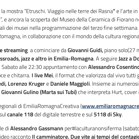
a mostra “Etruschi. Viaggio nelle terre dei Rasna
”
e l’arte in
, e ancora la scoperta del Museo della Ceramica di Fiorano n
uali dei musei nella programmazione del terzo fine settimana d
magna, in collaborazione con il mondo della cultura regiona
te streaming
a cominciare da
Giovanni Guidi,
piano solo(27 
ssroads, jazz e altro in Emilia-Romagna
. A seguire
Jazz a D
0). Sabato alle 22:30 appuntamento con
Alessandro Cosentin
oce e chitarra.
I live Mei
, il format che valorizza dal vivo tutti
edi, Lorenzo Kruger
e
Daniele Maggioli
. Insieme ai numerosi
i
Giovanni Gulino (Marta sui Tubi)
che interpreta Hurt, cover 
regionali di EmiliaRomagnaCreativa (
www.emiliaromagnacrea
 sul
canale 118
del digitale terrestre e sul
5118 di Sky
.
le di
Alessandro Gassmann
per#laculturanonsiferma (sabato 
 video racconto
Il camminatore. Due vite ai tempi del contagi