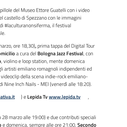
 pillole del Museo Ettore Guatelli con i video
el castello di Spezzano con le immagini
i #laculturanonsiferma, il festival
le.
marzo, ore 18,30)
,
prima tappa del Digital Tour
omicilio
a cura del
Bologna Jazz Festival
, con
o
, violino e loop station, mente domenica
 gli artisti emiliano romagnoli indipendenti ed
 videoclip della scena indie-rock emiliano-
di Nine Inch Nails - MEI (venerdì alle 18:20).
tiva.it
) e
Lepida Tv
www.lepida.tv
,
28 marzo alle 19:00) e due contributi speciali
o
e domenica, sempre alle ore 21:00,
Secondo