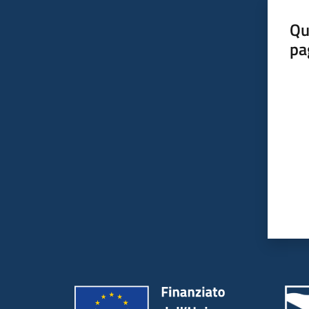
Qu
pa
Valut