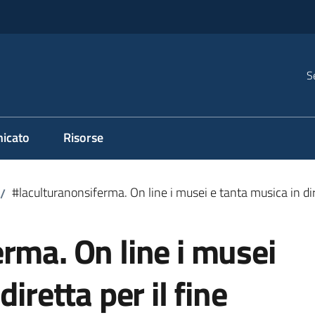
S
icato
Risorse
#laculturanonsiferma. On line i musei e tanta musica in dir
/
rma. On line i musei
iretta per il fine