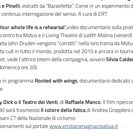
e Pinelli
, estratti da “Barzellette”. Come in un esperimento di
ontinua interrogazione del senso. A cura di ERT.
Your whole life is a rehearsal
”,video documentario sulla prod
contro tra Motus e il Living Theatre di Judith Malina (venerdì
poeta John Dryden vengono “corrotti” nella loro trama da Motus
a cult in tutto il mondo, prodotta nel 2015 e ancora in tournée
set, vede l’attrice totem della compagnia, ovvero
Silvia Calde
 (domenica ore 20).
0 è in programma
Rooted with wings
, documentario dedicato 
ne
 Dick o il Teatro dei Venti
, di
Raffaele Manco
. Il film riper
9:00 sarà trasmesso
Il colore della fatica
,di Andrea Gropplero d
sani CT della Nazionale di ciclismo.
giornamenti sul portale
www.emiliaromagnacreativa.it
.