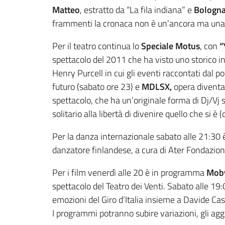
Matteo
, estratto da “La fila indiana” e
Bologna 
frammenti la cronaca non è un’ancora ma una c
Per il teatro continua lo
Speciale Motus
, con
“
spettacolo del 2011 che ha visto uno storico in
Henry Purcell in cui gli eventi raccontati dal 
futuro (sabato ore 23) e
MDLSX,
opera diventat
spettacolo, che ha un’originale forma di Dj/Vj 
solitario alla libertà di divenire quello che si è
Per la danza internazionale sabato alle 21:3
danzatore finlandese, a cura di Ater Fondazio
Per i film venerdì alle 20 è in programma
Moby
spettacolo del Teatro dei Venti. Sabato alle 1
emozioni del Giro d’Italia insieme a Davide Cas
I programmi potranno subire variazioni, gli ag