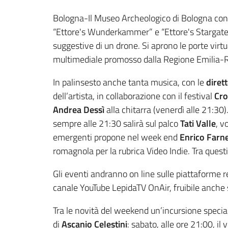
Contenuto
Bologna-Il Museo Archeologico di Bologna con l
“Ettore's Wunderkammer” e “Ettore's Stargate”
suggestive di un drone. Si aprono le porte virt
multimediale promosso dalla Regione Emilia-Ro
In palinsesto anche tanta musica, con le
diret
dell’artista, in collaborazione con il festival
Cro
Andrea Dessì
alla chitarra (venerdì alle 21:3
sempre alle 21:30 salirà sul palco
Tati Valle
, v
emergenti propone nel week end
Enrico Farn
romagnola per la rubrica Video Indie. Tra quest
Gli eventi andranno on line sulle piattaforme 
canale YouTube LepidaTV OnAir, fruibile anche
Tra le novità del weekend un’incursione specia
di
Ascanio Celestini
: sabato, alle ore 21:00, il