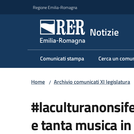
Vai al contenuto
Vai alla navigazione
Vai al footer
Regione Emilia-Romagna
Notizie
Comunicati stampa
Cerca un comun
Home
Archivio comunicati XI legislatura
/
Salta al contenuto
#laculturanonsife
e tanta musica in d