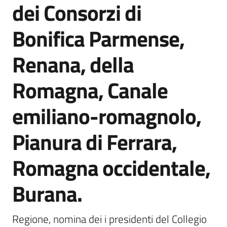
dei Consorzi di
Agenzia
di
Bonifica Parmense,
informazione
e
Renana, della
comunicazione
Romagna, Canale
Seguici
emiliano-romagnolo,
su
Pianura di Ferrara,
Romagna occidentale,
Burana.
Regione, nomina dei i presidenti del Collegio 