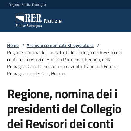
Vai al contenuto
Vai alla navigazione
Vai al footer
Regione Emilia-Romagna
Notizie
Notizie
Comunicati
Home
/
Archivio comunicati XI legislatura
/
stampa
Regione, nomina dei i presidenti del Collegio dei Revisori dei
conti dei Consorzi di Bonifica Parmense, Renana, della
Romagna, Canale emiliano-romagnolo, Pianura di Ferrara,
Cerca
Romagna occidentale, Burana.
un
comunicato
Regione, nomina dei i
Salta al contenuto
Risorse
presidenti del Collegio
dei Revisori dei conti