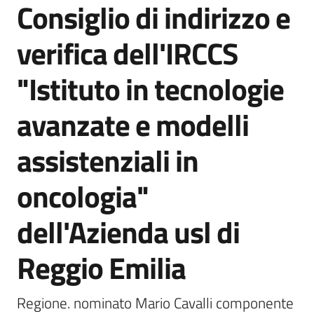
Consiglio di indirizzo e
Agenzia
di
verifica dell'IRCCS
informazione
e
"Istituto in tecnologie
comunicazione
avanzate e modelli
Seguici
assistenziali in
su
oncologia"
dell'Azienda usl di
Reggio Emilia
Regione. nominato Mario Cavalli componente 