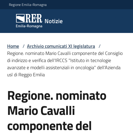
Vai al contenuto
Vai alla navigazione
Vai al footer
Regione Emilia-Romagna
Notizie
Notizie
Comunicati
Home
/
Archivio comunicati XI legislatura
/
stampa
Regione. nominato Mario Cavalli componente del Consiglio
di indirizzo e verifica dell'IRCCS "Istituto in tecnologie
avanzate e modelli assistenziali in oncologia" dell'Azienda
Cerca
usl di Reggio Emilia
un
comunicato
Regione. nominato
Salta al contenuto
Risorse
Mario Cavalli
componente del