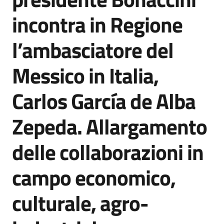
Agenzia
incontra in Regione
di
informazione
l’ambasciatore del
e
comunicazione
Messico in Italia,
Carlos García de Alba
Seguici
su
Zepeda. Allargamento
delle collaborazioni in
campo economico,
culturale, agro-