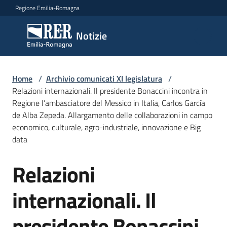
Vai al contenuto
Vai alla navigazione
Vai al footer
Regione Emilia-Romagna
Notizie
Notizie
Comunicati
Home
/
Archivio comunicati XI legislatura
/
stampa
Relazioni internazionali. Il presidente Bonaccini incontra in
Regione l’ambasciatore del Messico in Italia, Carlos García
de Alba Zepeda. Allargamento delle collaborazioni in campo
Cerca
economico, culturale, agro-industriale, innovazione e Big
un
data
comunicato
Relazioni
Salta al contenuto
Risorse
internazionali. Il
presidente Bonaccini