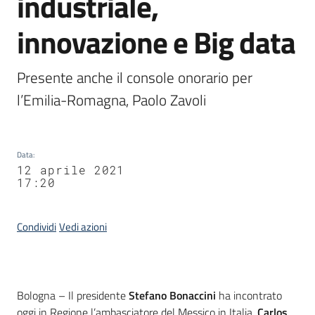
industriale,
innovazione e Big data
Presente anche il console onorario per 
l’Emilia-Romagna, Paolo Zavoli
Data
:
12 aprile 2021
17:20
Condividi
Vedi azioni
Contenuto
Bologna – Il presidente
Stefano Bonaccini
ha incontrato
oggi in Regione l’ambasciatore del Messico in Italia,
Carlos