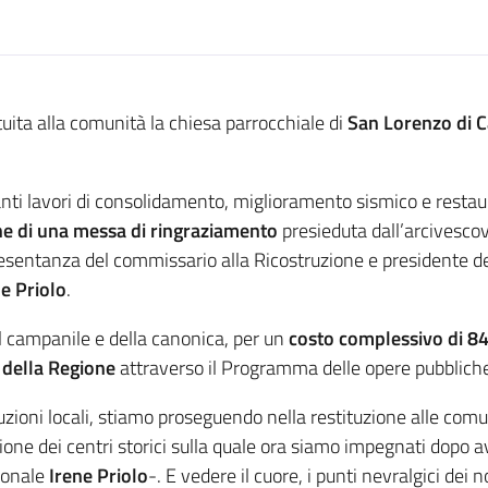
tuita alla comunità la chiesa parrocchiale di
San Lorenzo di C
i lavori di consolidamento, miglioramento sismico e restauro
ne di una messa di ringraziamento
presieduta dall’arcivesco
presentanza del commissario alla Ricostruzione e presidente d
ne Priolo
.
el campanile e della canonica, per un
costo complessivo di 8
 della Regione
attraverso il Programma delle opere pubbliche 
tuzioni locali, stiamo proseguendo nella restituzione alle comunit
ne dei centri storici sulla quale ora siamo impegnati dopo av
ionale
Irene Priolo
-. E vedere il cuore, i punti nevralgici dei n