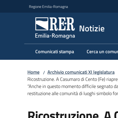
Vai al contenuto
Vai alla navigazione
Vai al footer
Regione Emilia-Romagna
Notizie
Comunicati stampa
Cerca un comun
Home
Archivio comunicati XI legislatura
/
Ricostruzione. A Casumaro di Cento (Fe) riapre 
“Anche in questo momento difficile segnato dall
restituzione alle comunità di luoghi simbolo f
Salta al contenuto
Ricostruzione. A