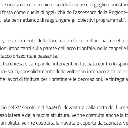
he rinascono ci riempie di soddisfazione e orgoglio nonostant
festa come quella di oggi- chiude l’assessore della Regione-
 ci sta permettendo di raggiungere gli obiettivi programmati”.
le, lo scollamento della facciata ha fatto crollare parte del te
oni importanti sulla parete dell'arco trionfale, nelle cappelle l
stacco orizzontale passante.
ti tra chiesa e campanile, interventi in facciata contro lo spa
cuci-scuci, consolidamento delle volte con intonaco a calce e re
 lavori di finitura per ripristinare le decorazioni, le tinteggia
izio del XV secolo, nel 1449 fu devastata dalla rotta del fium
esso laterale della nuova struttura. Venne costruita anche la t
mpliata. Venne costruita la navata e coperta da capriate, ven