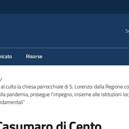
S
icato
Risorse
/
al culto la chiesa parrocchiale di S. Lorenzo: dalla Regione c
a pandemia, prosegue l’impegno, insieme alle istituzioni local
ondamentali”
 Casumaro di Cento