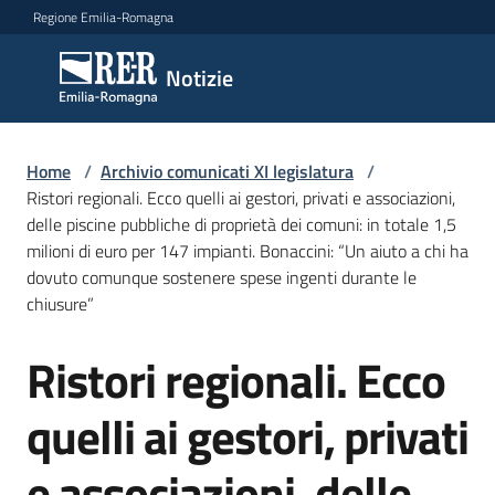
Vai al contenuto
Vai alla navigazione
Vai al footer
Regione Emilia-Romagna
Notizie
Notizie
Comunicati
Home
/
Archivio comunicati XI legislatura
/
stampa
Ristori regionali. Ecco quelli ai gestori, privati e associazioni,
delle piscine pubbliche di proprietà dei comuni: in totale 1,5
milioni di euro per 147 impianti. Bonaccini: “Un aiuto a chi ha
Cerca
dovuto comunque sostenere spese ingenti durante le
un
chiusure”
comunicato
Ristori regionali. Ecco
Salta al contenuto
Risorse
quelli ai gestori, privati
e associazioni, delle