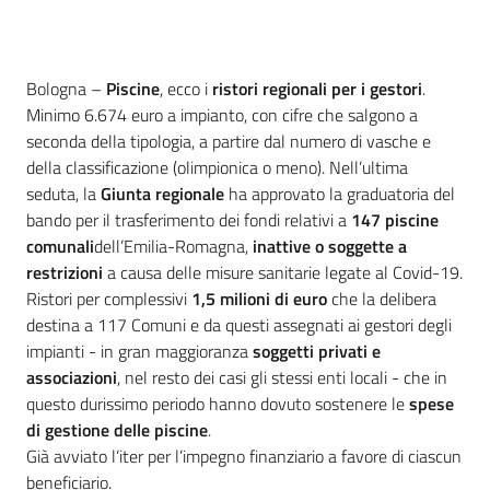
Contenuto
Bologna –
Piscine
, ecco i
ristori regionali per i gestori
.
Minimo 6.674 euro a impianto, con cifre che salgono a
seconda della tipologia, a partire dal numero di vasche e
della classificazione (olimpionica o meno). Nell’ultima
seduta, la
Giunta regionale
ha approvato la graduatoria del
bando per il trasferimento dei fondi relativi a
147 piscine
comunali
dell’Emilia-Romagna,
inattive o soggette a
restrizioni
a causa delle misure sanitarie legate al Covid-19.
Ristori per complessivi
1,5 milioni di euro
che la delibera
destina a 117 Comuni e da questi assegnati ai gestori degli
impianti - in gran maggioranza
soggetti privati e
associazioni
, nel resto dei casi gli stessi enti locali - che in
questo durissimo periodo hanno dovuto sostenere le
spese
di gestione delle piscine
.
Già avviato l’iter per l’impegno finanziario a favore di ciascun
beneficiario.