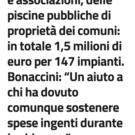
Agenzia
piscine pubbliche di
di
informazione
proprietà dei comuni:
e
comunicazione
in totale 1,5 milioni di
euro per 147 impianti.
Seguici
su
Bonaccini: “Un aiuto a
chi ha dovuto
comunque sostenere
spese ingenti durante