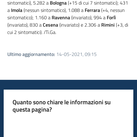
sintomatici), 5.282 a
Bologna
(+15 di cui 7 sintomatici); 431
a
Imola
(nessun sintomatico), 1.088 a
Ferrara
(+4, nessun
sintomatico); 1.160 a
Ravenna
(invariato), 994 a
Forlì
(invariato), 830 a
Cesena
(invariato) e 2.306 a
Rimini
(+3, di
cui 2 sintomatici). /Ti.Ga.
Ultimo aggiornamento
:
14-05-2021, 09:15
Quanto sono chiare le informazioni su
questa pagina?
Valuta da 1 a 5 stelle