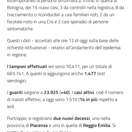
estemporaneo di persona sintomatica. Infine, in quella di
Bologna, dei 15 nuovi casi, 3 da controlli nella logistica, 8 da
tracciamento o riconducibili a casi familiari noti, 2 da un
focolaio noto in una Cra e 2 casi sporadici di persone
sintomatiche.
Questi i dati - accertati alle ore 12 di oggi sulla base delle
richieste istituzionali - relativi all’andamento dell’epidemia
in regione.
I tamponi effettuati
ieri sono 10.411, per un totale di
665.741. A questi si aggiungono anche
1.477
test
sierologici.
I
guariti
salgono a
23.925
(
+40
). I
casi attivi
, cioè il numero
di malati effettivi, a oggi sono 1.510 (
14 in più
rispetto a
ieri).
Purtroppo, si registrano
due nuovi decessi
, uno nella
provincia di
Piacenza
e uno in quella di
Reggio
Emilia
. Si