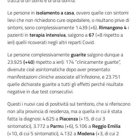
tratta di un uomo e di una donna.
Le persone in
isolamento a casa
, ovvero quelle con sintomi
lievi che non richiedono cure ospedaliere, o risultano prive di
sintomi, sono complessivamente 1.439 (+6).
Rimangono 4
i
pazienti in
terapia intensiva
, salgono a
67
(+8 rispetto a
ieri) quelli ricoverati negli altri reparti Covid.
Le persone complessivamente
guarite
salgono dunque a
23.925
(+40
) rispetto a ieri): 174 “clinicamente guarite”,
divenute cioè asintomatiche dopo aver presentato
manifestazioni cliniche associate all’infezione, e 23.751
quelle dichiarate guarite a tutti gli effetti perché risultate
negative in due test consecutivi.
Questi i nuovi casi di positività sul territorio, che si riferiscono
non alla provincia di residenza, ma a quella in cui è stata
fatta la diagnosi: 4.625 a
Piacenza
(+15, di cui 3
sintomatici), 3.772 a
Parm
a (+6), 5.106 a
Reggio Emilia
(+10, di cui 5 sintomatici), 4.132 a
Modena
(+3, di cui 2