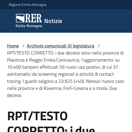
Vai al contenuto
Vai alla navigazione
Vai al footer
Regione Emilia-Romagna
Notizie
Notizie
Comunicati
Home
/
Archivio comunicati XI legislatura
/
stampa
RPT/TESTO CORRETTO: i due decessi sono nella province di
Piacenza e Reggio Emilia.Coronavirus, l'aggiornamento: su
10.400 tamponi effettuati 56 nuovi casi positivi, di cui 37
Cerca
asintomatici da screening regionali e attività di contact
un
tracing. I guariti salgono a 23.925 (+40). Nessun nuovo caso
comunicato
nelle province e di Ravenna, Forlì-Cesena e a Imola. Due
decessi
Risorse
RPT/TESTO
Salta al contenuto
CORRETTO: i due