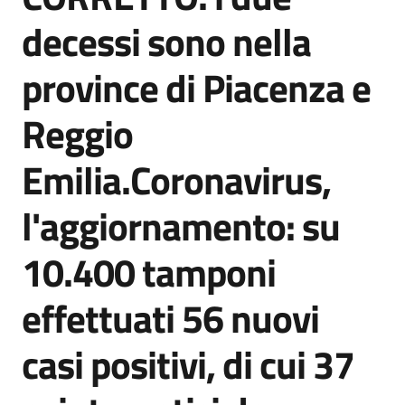
Agenzia
decessi sono nella
di
informazione
province di Piacenza e
e
comunicazione
Reggio
Emilia.Coronavirus,
Seguici
su
l'aggiornamento: su
10.400 tamponi
effettuati 56 nuovi
casi positivi, di cui 37