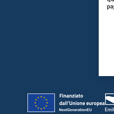
pa
Valut