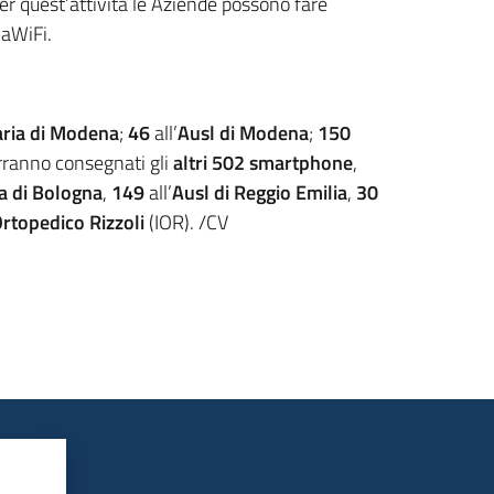
er quest’attività le Aziende possono fare
naWiFi.
aria di Modena
;
46
all’
Ausl di Modena
;
150
rranno consegnati gli
altri 502 smartphone
,
a di Bologna
,
149
all’
Ausl di Reggio Emilia
,
30
Ortopedico Rizzoli
(IOR). /CV