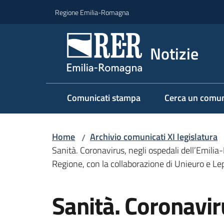
Vai al contenuto
Vai alla navigazione
Vai al footer
Regione Emilia-Romagna
Notizie
Comunicati stampa
Cerca un comun
Home
Archivio comunicati XI legislatura
/
Sanità. Coronavirus, negli ospedali dell’Emili
Regione, con la collaborazione di Unieuro e Lep
Salta al contenuto
Sanità. Coronavir