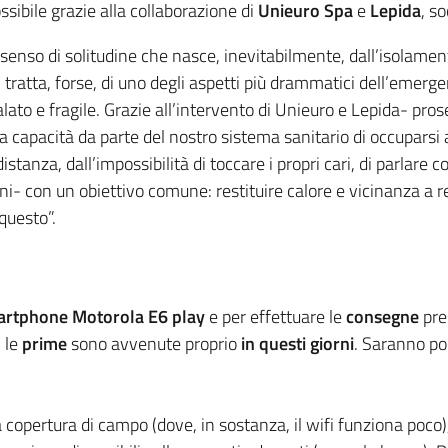
ssibile grazie alla collaborazione di
Unieuro Spa
e
Lepida
, s
o senso di solitudine che nasce, inevitabilmente, dall’isolamen
i tratta, forse, di uno degli aspetti più drammatici dell’emerg
 malato e fragile. Grazie all’intervento di Unieuro e Lepida- pr
a capacità da parte del nostro sistema sanitario di occuparsi
stanza, dall’impossibilità di toccare i propri cari, di parlare co
i- con un obiettivo comune: restituire calore e vicinanza a r
questo”.
artphone
Motorola E6 play
e per effettuare le
consegne
pre
; le
prime
sono avvenute proprio
in questi giorni
. Saranno poi
 copertura di campo (dove, in sostanza, il wifi funziona poco)