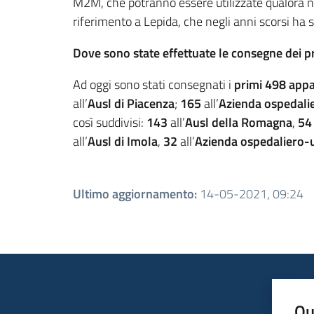
M2M, che potranno essere utilizzate qualora no
riferimento a Lepida, che negli anni scorsi ha
Dove sono state effettuate le consegne dei p
Ad oggi sono stati consegnati i
primi 498 appa
all’
Ausl di Piacenza
;
165
all’
Azienda ospedalie
così suddivisi:
143
all’
Ausl della Romagna
,
5
all’
Ausl di Imola
,
32
all’
Azienda ospedaliero-un
Ultimo aggiornamento
:
14-05-2021, 09:24
Qu