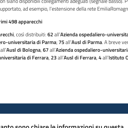
n siano disponibili collegamenti adeguati (segnale basso). P
 supportato, ad esempio, l’estensione della rete EmiliaRomag
rimi 498 apparecchi
recchi
, così distribuiti:
62
all’
Azienda ospedaliero-universit
ro-universitaria di Parma
;
75
all’
Ausl di Parma
. A breve ve
4
all’
Ausl di Bologna
,
67
all’
Azienda ospedaliero-universitari
iversitaria di Ferrara
,
23
all’
Ausl di Ferrara
,
4
all’
Istituto 
anto sono chiare le informazioni su questa