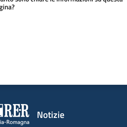
gina?
a da 1 a 5 stelle
Notizie