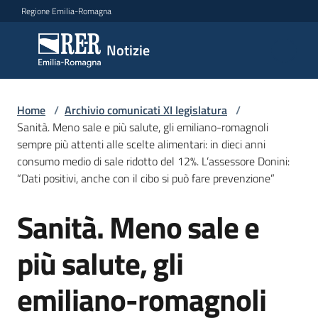
Vai al contenuto
Vai alla navigazione
Vai al footer
Regione Emilia-Romagna
Notizie
Notizie
Comunicati
Home
/
Archivio comunicati XI legislatura
/
stampa
Sanità. Meno sale e più salute, gli emiliano-romagnoli
sempre più attenti alle scelte alimentari: in dieci anni
consumo medio di sale ridotto del 12%. L’assessore Donini:
Cerca
“Dati positivi, anche con il cibo si può fare prevenzione”
un
comunicato
Sanità. Meno sale e
Salta al contenuto
Risorse
più salute, gli
emiliano-romagnoli