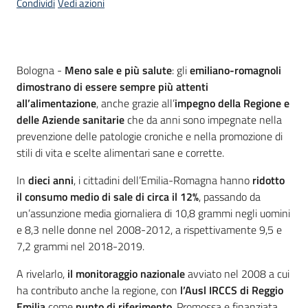
Condividi
Vedi azioni
Contenuto
Bologna -
Meno sale e più salute
: gli
emiliano-romagnoli
dimostrano di essere sempre più attenti
all’alimentazione
, anche grazie all’
impegno della Regione e
delle Aziende sanitarie
che da anni sono impegnate nella
prevenzione delle patologie croniche e nella promozione di
stili di vita e scelte alimentari sane e corrette.
In
dieci anni
, i cittadini dell’Emilia-Romagna hanno
ridotto
il consumo medio di sale di circa il 12%
, passando da
un’assunzione media giornaliera di 10,8 grammi negli uomini
e 8,3 nelle donne nel 2008-2012, a rispettivamente 9,5 e
7,2 grammi nel 2018-2019.
A rivelarlo,
il monitoraggio nazionale
avviato nel 2008 a cui
ha contributo anche la regione, con
l’Ausl IRCCS di Reggio
Emilia
come
punto di riferimento
. Promossa e finanziata