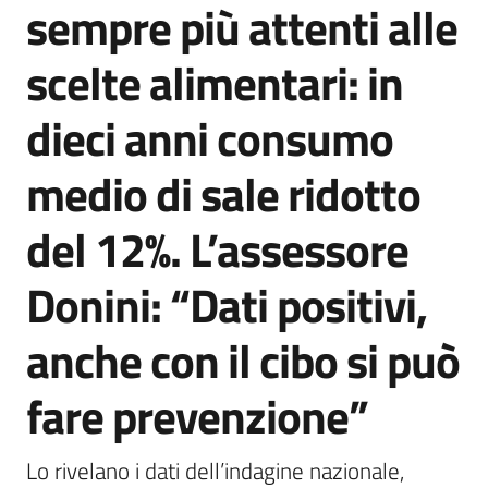
sempre più attenti alle
Agenzia
di
scelte alimentari: in
informazione
e
dieci anni consumo
comunicazione
medio di sale ridotto
Seguici
del 12%. L’assessore
su
Donini: “Dati positivi,
anche con il cibo si può
fare prevenzione”
Lo rivelano i dati dell’indagine nazionale, 