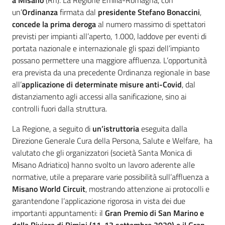
a Misano
(Rn). La Regione Emilia-Romagna, con
un’
Ordinanza
firmata dal
presidente Stefano Bonaccini
,
concede la prima deroga
al numero massimo di spettatori
previsti per impianti all’aperto, 1.000, laddove per eventi di
portata nazionale e internazionale gli spazi dell’impianto
possano permettere una maggiore affluenza. L’opportunità
era prevista da una precedente Ordinanza regionale in base
all’
applicazione di determinate misure anti-Covid
, dal
distanziamento agli accessi alla sanificazione, sino ai
controlli fuori dalla struttura.
La Regione, a seguito di
un’istruttoria
eseguita dalla
Direzione Generale Cura della Persona, Salute e Welfare, ha
valutato che gli organizzatori (società Santa Monica di
Misano Adriatico) hanno svolto un lavoro aderente alle
normative, utile a preparare varie possibilità sull’affluenza a
Misano World Circuit
, mostrando attenzione ai protocolli e
garantendone l’applicazione rigorosa in vista dei due
importanti appuntamenti: il
Gran Premio di San Marino e