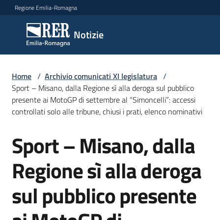
Vai al contenuto
Vai alla navigazione
Vai al footer
Regione Emilia-Romagna
Notizie
Notizie
Comunicati
Home
/
Archivio comunicati XI legislatura
/
stampa
Sport – Misano, dalla Regione sì alla deroga sul pubblico
presente ai MotoGP di settembre al “Simoncelli”: accessi
controllati solo alle tribune, chiusi i prati, elenco nominativi
Cerca
un
Sport – Misano, dalla
comunicato
Salta al contenuto
Regione sì alla deroga
Risorse
sul pubblico presente