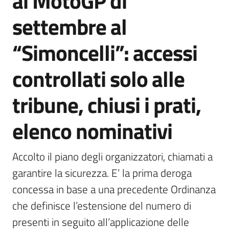
ai MotoGP di
Agenzia
settembre al
di
informazione
“Simoncelli”: accessi
e
comunicazione
controllati solo alle
tribune, chiusi i prati,
Seguici
su
elenco nominativi
Accolto il piano degli organizzatori, chiamati a 
garantire la sicurezza. E’ la prima deroga 
concessa in base a una precedente Ordinanza 
che definisce l’estensione del numero di 
presenti in seguito all’applicazione delle 