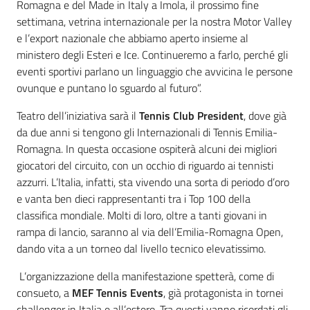
Romagna e del Made in Italy a Imola, il prossimo fine
settimana, vetrina internazionale per la nostra Motor Valley
e l’export nazionale che abbiamo aperto insieme al
ministero degli Esteri e Ice. Continueremo a farlo, perché gli
eventi sportivi parlano un linguaggio che avvicina le persone
ovunque e puntano lo sguardo al futuro”.
Teatro dell’iniziativa sarà il
Tennis Club President
, dove già
da due anni si tengono gli Internazionali di Tennis Emilia-
Romagna. In questa occasione ospiterà alcuni dei migliori
giocatori del circuito, con un occhio di riguardo ai tennisti
azzurri. L’Italia, infatti, sta vivendo una sorta di periodo d’oro
e vanta ben dieci rappresentanti tra i Top 100 della
classifica mondiale. Molti di loro, oltre a tanti giovani in
rampa di lancio, saranno al via dell’Emilia-Romagna Open,
dando vita a un torneo dal livello tecnico elevatissimo.
L’organizzazione della manifestazione spetterà, come di
consueto, a
MEF Tennis Events
, già protagonista in tornei
challenger in Italia e all’estero. Tra questi vanno ricordati gli