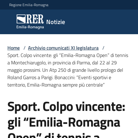
Vai al contenuto
Vai alla navigazione
Vai al footer
Regione Emilia-Romagna
Notizie
Notizie
Comunicati
Home
/
Archivio comunicati XI legislatura
/
stampa
Sport. Colpo vincente: gli “Emilia-Romagna Open” di tennis
a Montechiarugolo, in provincia di Parma, dal 22 al 29
maggio prossimi. Un Atp 250 di grande livello prologo del
Cerca
Roland Garros a Parigi. Bonaccini: “Eventi sportivi e
un
territorio, Emilia-Romagna sempre più centrale”
comunicato
Sport. Colpo vincente:
Salta al contenuto
Risorse
gli “Emilia-Romagna
Open” di tennis a