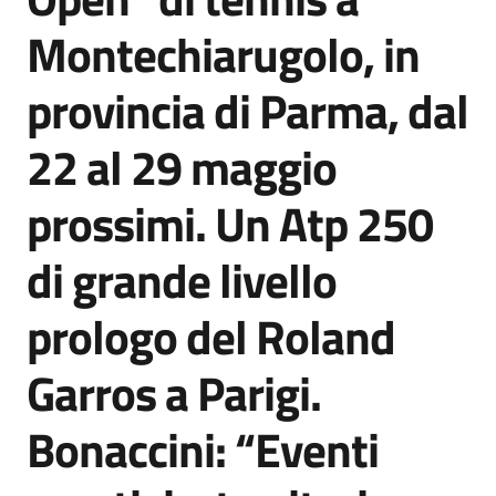
Agenzia
Montechiarugolo, in
di
informazione
provincia di Parma, dal
e
comunicazione
22 al 29 maggio
prossimi. Un Atp 250
Seguici
su
di grande livello
prologo del Roland
Garros a Parigi.
Bonaccini: “Eventi