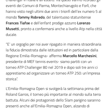
eventi dei Comuni di Parma, Montechiarugolo e Forlì, che
hanno visto negli ultimi due anni i trionfi dell’ex numero 5 al
mondo
Tommy Robredo
, del talentuoso statunitense
Frances Tiafoe
e dell’enfant prodige azzurro
Lorenzo
Musetti
, pronto a confermarsi anche a livello Atp nella città
ducale.
“E’ un orgoglio per noi aver ripagato in maniera straordinaria
la fiducia dimostrata dalle istituzioni ed in particolare dalla
Regione Emilia-Romagna- afferma
Marcello Marchesini
,
presidente di MEF tennis events- siamo partiti con un
torneo ATP Challenger 80 nel 2019 e dopo soli tre anni ci
apprestiamo ad organizzare un torneo ATP 250: un’impresa
storica”.
L’Emilia-Romagna Open si svolgerà la settimana prima del
Roland Garros, il torneo più importante al mondo sulla terra
battuta. Alcuni dei protagonisti dello Slam parigino saranno
presenti anche all'Emilia-Romagna Open, alzando di