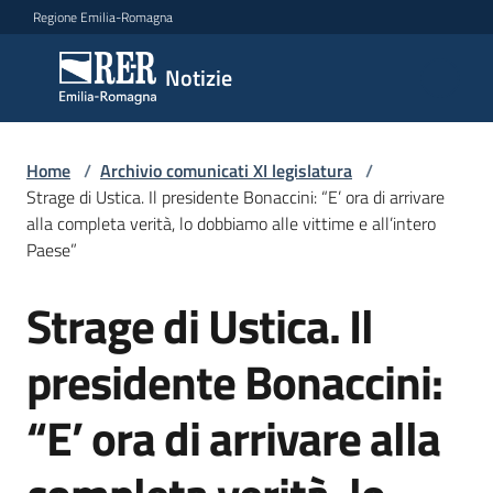
Vai al contenuto
Vai alla navigazione
Vai al footer
Regione Emilia-Romagna
Notizie
Notizie
Comunicati
Home
/
Archivio comunicati XI legislatura
/
stampa
Strage di Ustica. Il presidente Bonaccini: “E’ ora di arrivare
alla completa verità, lo dobbiamo alle vittime e all’intero
Paese”
Cerca
un
Strage di Ustica. Il
comunicato
Salta al contenuto
presidente Bonaccini:
Risorse
“E’ ora di arrivare alla