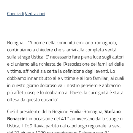
Condividi
Vedi azioni
Contenuto
Bologna - “A nome della comunità emiliano-romagnola,
continuiamo a chiedere che si arrivi alla completa verità
sulla strage Ustica. E' necessario fare piena luce sugli autori
e ci uniamo alla richiesta dell’Associazione dei familiari delle
vittime, affinché sia certa la definizione degli eventi. Lo
dobbiamo innanzitutto alle vittime e ai loro familiari, ai quali
in questo giorno doloroso va il nostro pensiero e abbraccio
più affettuoso, e lo dobbiamo al Paese, la cui dignità è stata
offesa da questo episodio”.
Così il presidente della Regione Emilia-Romagna,
Stefano
Bonaccini
, in occasione del 41° anniversario dalla strage di
Ustica, il Dc9 Itavia partito dal capoluogo regionale la sera
del 27 giugno 1980 per raggiungere Palermo con 81