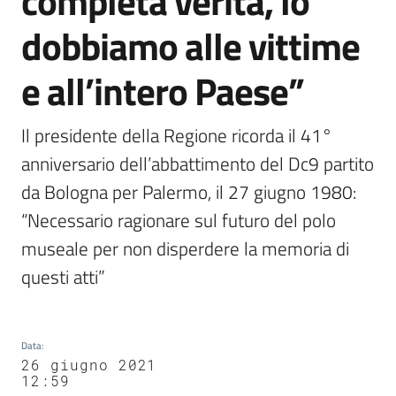
completa verità, lo
Agenzia
dobbiamo alle vittime
di
informazione
e all’intero Paese”
e
comunicazione
Il presidente della Regione ricorda il 41° 
anniversario dell’abbattimento del Dc9 partito 
Seguici
da Bologna per Palermo, il 27 giugno 1980: 
su
“Necessario ragionare sul futuro del polo 
museale per non disperdere la memoria di 
questi atti”
Data
:
26 giugno 2021
12:59