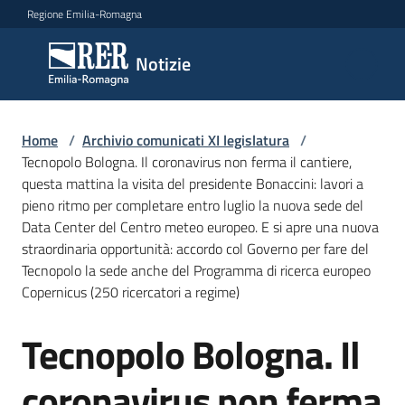
Vai al contenuto
Vai alla navigazione
Vai al footer
Regione Emilia-Romagna
Notizie
Notizie
Comunicati
Home
/
Archivio comunicati XI legislatura
/
stampa
Tecnopolo Bologna. Il coronavirus non ferma il cantiere,
questa mattina la visita del presidente Bonaccini: lavori a
pieno ritmo per completare entro luglio la nuova sede del
Cerca
Data Center del Centro meteo europeo. E si apre una nuova
un
straordinaria opportunità: accordo col Governo per fare del
comunicato
Tecnopolo la sede anche del Programma di ricerca europeo
Copernicus (250 ricercatori a regime)
Risorse
Tecnopolo Bologna. Il
Salta al contenuto
coronavirus non ferma