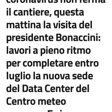
Agenzia
il cantiere, questa
di
informazione
mattina la visita del
e
comunicazione
presidente Bonaccini:
lavori a pieno ritmo
Seguici
su
per completare entro
luglio la nuova sede
del Data Center del
Centro meteo