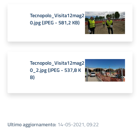
Tecnopolo_Visita12mag2
0.jpg
(
JPEG
-
581,2 KB
)
Tecnopolo_Visita12mag2
0_2.jpg
(
JPEG
-
537,8 K
B
)
Ultimo aggiornamento
:
14-05-2021, 09:22