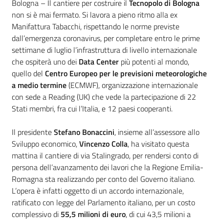
Contenuto
Bologna – Il cantiere per costruire il
Tecnopolo di Bologna
non si è mai fermato. Si lavora a pieno ritmo alla ex
Manifattura Tabacchi, rispettando le norme previste
dall’emergenza coronavirus, per completare entro le prime
settimane di luglio l’infrastruttura di livello internazionale
che ospiterà uno dei
Data Center
più potenti al mondo,
quello del
Centro Europeo per le previsioni meteorologiche
a medio termine
(ECMWF), organizzazione internazionale
con sede a Reading (UK) che vede la partecipazione di 22
Stati membri, fra cui l’Italia, e 12 paesi cooperanti.
Il presidente
Stefano Bonaccini
, insieme all’assessore allo
Sviluppo economico,
Vincenzo Colla
, ha visitato questa
mattina il cantiere di via Stalingrado, per rendersi conto di
persona dell’avanzamento dei lavori che la Regione Emilia-
Romagna sta realizzando per conto del Governo italiano.
L’opera è infatti oggetto di un accordo internazionale,
ratificato con legge del Parlamento italiano, per un costo
complessivo di
55,5 milioni di euro
, di cui 43,5 milioni a