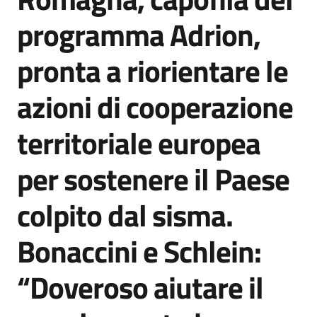
Agenzia
programma Adrion,
di
informazione
pronta a riorientare le
e
comunicazione
azioni di cooperazione
territoriale europea
Seguici
su
per sostenere il Paese
colpito dal sisma.
Bonaccini e Schlein:
“Doveroso aiutare il