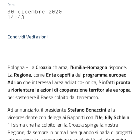
Data
:
30 dicembre 2020
14:43
Condividi
Vedi azioni
Contenuto
Bologna - La
Croazia
chiama, l’
Emilia-Romagna
risponde.
La
Regione,
come
Ente capofila
del
programma europeo
Adrion
che interessa l’area adriatico-ionica, è infatti
pronta
a
riorientare le azioni di cooperazione territoriale europea
per sostenere il Paese colpito dal terremoto.
Ad annunciarlo, il presidente
Stefano Bonaccini
e la
vicepresidente con delega ai Rapporti con l’Ue,
Elly Schlein
:
“Il sisma che ha colpito ieri la Croazia spinge la nostra
Regione, da sempre in prima linea quando si parla di progetti
internazionali di cooperazione e solidarietà, ad intervenire