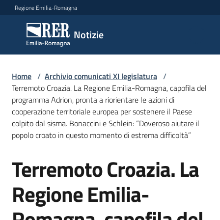
Vai al contenuto
Vai alla navigazione
Vai al footer
Regione Emilia-Romagna
Notizie
Notizie
Comunicati
Home
/
Archivio comunicati XI legislatura
/
stampa
Terremoto Croazia. La Regione Emilia-Romagna, capofila del
programma Adrion, pronta a riorientare le azioni di
cooperazione territoriale europea per sostenere il Paese
Cerca
colpito dal sisma. Bonaccini e Schlein: “Doveroso aiutare il
un
popolo croato in questo momento di estrema difficoltà”
comunicato
Terremoto Croazia. La
Salta al contenuto
Risorse
Regione Emilia-
Romagna, capofila del