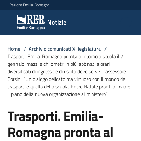
Vai al contenuto
Vai alla navigazione
Vai al footer
Regione Emilia-Romagna
Notizie
Notizie
Comunicati
Home
/
Archivio comunicati XI legislatura
/
stampa
Trasporti. Emilia-Romagna pronta al ritorno a scuola il 7
gennaio: mezzi e chilometri in più, abbinati a orari
diversificati di ingresso e di uscita dove serve. L’assessore
Cerca
Corsini: “Un dialogo delicato ma virtuoso con il mondo dei
un
trasporti e quello della scuola. Entro Natale pronti a inviare
comunicato
il piano della nuova organizzazione al ministero”
Risorse
Trasporti. Emilia-
Salta al contenuto
Romagna pronta al