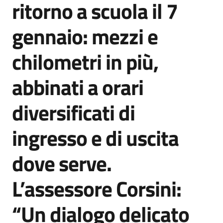
ritorno a scuola il 7
Agenzia
di
gennaio: mezzi e
informazione
e
chilometri in più,
comunicazione
abbinati a orari
Seguici
diversificati di
su
ingresso e di uscita
dove serve.
L’assessore Corsini:
“Un dialogo delicato