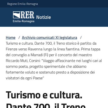
Vai al contenuto
Vai alla navigazione
Vai al footer
Regione Emilia-Romagna
Notizie
Notizie
Comunicati
Home
/
Archivio comunicati XI legislatura
/
stampa
Turismo e cultura. Dante 700, il Treno storico è partito: da
Firenze verso Ravenna lungo la linea faentina. Prima tappa
del convoglio a Marradi (Fi) per il concerto del maestro
Cerca
Riccardo Muti, Corsini: "Viaggio affascinante nei luoghi cari al
un
sommo poeta, progetto sperimentale che abbiamo
comunicato
fortemente voluto e sostenuto presto a disposizione dei
visitatori da ogni Paese"
Risorse
Turismo e cultura.
Salta al contenuto
Dante 700, il Treno