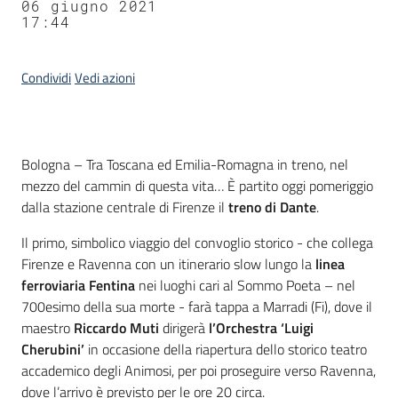
06 giugno 2021
17:44
Condividi
Vedi azioni
Contenuto
Bologna – Tra Toscana ed Emilia-Romagna in treno, nel
mezzo del cammin di questa vita… È partito oggi pomeriggio
dalla stazione centrale di Firenze il
treno di Dante
.
Il primo, simbolico viaggio del convoglio storico - che collega
Firenze e Ravenna con un itinerario slow lungo la
linea
ferroviaria Fentina
nei luoghi cari al Sommo Poeta – nel
700esimo della sua morte - farà tappa a Marradi (Fi), dove il
maestro
Riccardo Muti
dirigerà
l’Orchestra ‘Luigi
Cherubini’
in occasione della riapertura dello storico teatro
accademico degli Animosi, per poi proseguire verso Ravenna,
dove l’arrivo è previsto per le ore 20 circa.