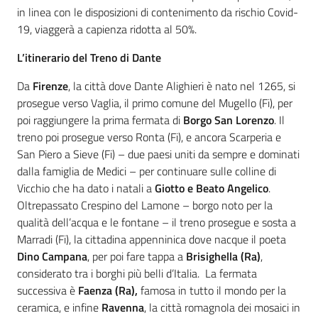
in linea con le disposizioni di contenimento da rischio Covid-
19, viaggerà a capienza ridotta al 50%.
L’itinerario del Treno di Dante
Da
Firenze
, la città dove Dante Alighieri è nato nel 1265, si
prosegue verso Vaglia, il primo comune del Mugello (Fi), per
poi raggiungere la prima fermata di
Borgo San Lorenzo
. Il
treno poi prosegue verso Ronta (Fi), e ancora Scarperia e
San Piero a Sieve (Fi) – due paesi uniti da sempre e dominati
dalla famiglia de Medici – per continuare sulle colline di
Vicchio che ha dato i natali a
Giotto e Beato Angelico
.
Oltrepassato Crespino del Lamone – borgo noto per la
qualità dell’acqua e le fontane – il treno prosegue e sosta a
Marradi (Fi), la cittadina appenninica dove nacque il poeta
Dino Campana
, per poi fare tappa a
Brisighella (Ra)
,
considerato tra i borghi più belli d’Italia. La fermata
successiva è
Faenza (Ra),
famosa in tutto il mondo per la
ceramica, e infine
Ravenna
, la città romagnola dei mosaici in