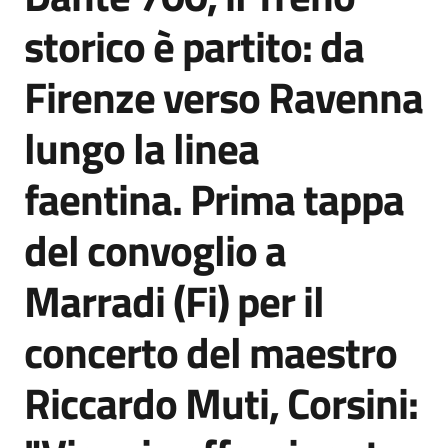
Agenzia
storico è partito: da
di
informazione
Firenze verso Ravenna
e
comunicazione
lungo la linea
faentina. Prima tappa
Seguici
su
del convoglio a
Marradi (Fi) per il
concerto del maestro
Riccardo Muti, Corsini: