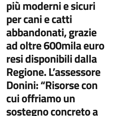
più moderni e sicuri
Agenzia
di
per cani e catti
informazione
e
abbandonati, grazie
comunicazione
ad oltre 600mila euro
Seguici
resi disponibili dalla
su
Regione. L’assessore
Donini: “Risorse con
cui offriamo un
sostegno concreto a