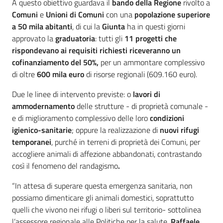
A questo obiettivo guardava il
bando della Regione
rivolto a
Comuni
e
Unioni di Comuni
con una
popolazione superiore
a 50 mila abitanti
, di cui la
Giunta
ha in questi giorni
approvato la
graduatoria
: tutti gli
11
progetti che
rispondevano ai requisiti richiesti riceveranno un
cofinanziamento del 50%,
per un ammontare complessivo
di oltre
600 mila euro
di risorse regionali (609.160 euro).
Due le linee di intervento previste: o
lavori di
ammodernamento
delle strutture - di proprietà comunale -
e di miglioramento complessivo delle loro
condizioni
igienico-sanitarie
; oppure la realizzazione di
nuovi rifugi
temporanei
, purché in terreni di proprietà dei Comuni, per
accogliere animali di affezione abbandonati, contrastando
così il fenomeno del randagismo
.
“In attesa di superare questa emergenza sanitaria, non
possiamo dimenticare gli animali domestici, soprattutto
quelli che vivono nei rifugi o liberi sul territorio- sottolinea
l’assessore regionale alle Politiche per la salute,
Raffaele