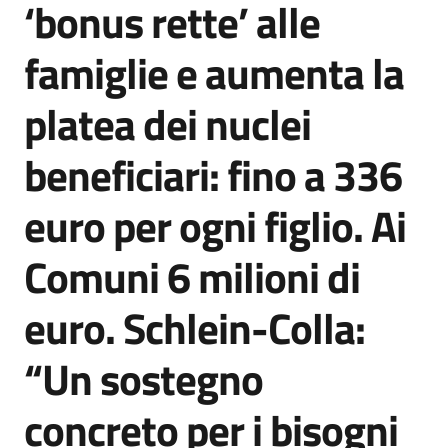
‘bonus rette’ alle
Agenzia
di
famiglie e aumenta la
informazione
e
platea dei nuclei
comunicazione
beneficiari: fino a 336
Seguici
euro per ogni figlio. Ai
su
Comuni 6 milioni di
euro. Schlein-Colla:
“Un sostegno
concreto per i bisogni