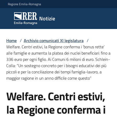
Vai al contenuto
Vai alla navigazione
Vai al footer
Regione Emilia-Romagna
Notizie
Notizie
Comunicati
Home
/
Archivio comunicati XI legislatura
/
stampa
Welfare. Centri estivi, la Regione conferma i ‘bonus rette’
alle famiglie e aumenta la platea dei nuclei beneficiari: fino a
336 euro per ogni figlio. Ai Comuni 6 milioni di euro. Schlein-
Cerca
Colla: “Un sostegno concreto per i bisogni educativi dei più
un
piccoli e per la conciliazione dei tempi famiglia-lavoro, a
comunicato
maggior ragione in un anno difficile come questo”
Risorse
Welfare. Centri estivi,
Salta al contenuto
la Regione conferma i