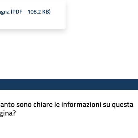
agna
(
PDF
-
108,2 KB
)
anto sono chiare le informazioni su questa
gina?
a da 1 a 5 stelle