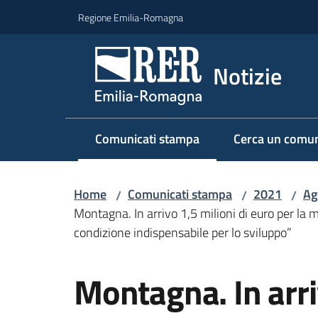
Vai al contenuto
Vai alla navigazione
Vai al footer
Regione Emilia-Romagna
Notizie
Comunicati stampa
Cerca un comun
Menu selezionato
Home
Comunicati stampa
2021
Ag
/
/
/
Montagna. In arrivo 1,5 milioni di euro per la 
condizione indispensabile per lo sviluppo”
Salta al contenuto
Montagna. In arri