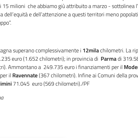
i 15 milioni che abbiamo giù attribuito a marzo - sottolinea
dell’equità e dell’attenzione a questi territori meno popolati p
uppo”.
ntagna superano complessivamente i
12mila
chilometri. La ri
.235 euro (1.652 chilometri); in provincia di
Parma
di 319.58
etri). Ammontano a
249.735 euro i finanziamenti per il
Mode
per il
Ravennate
(367 chilometri). Infine ai Comuni della pro
imini
71.045 euro (569 chilometri)./PF
na