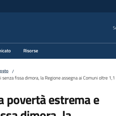
S
icato
Risorse
osto
/
ei senza fissa dimora, la Regione assegna ai Comuni oltre 1,1 
la povertà estrema e
issa dimora, la