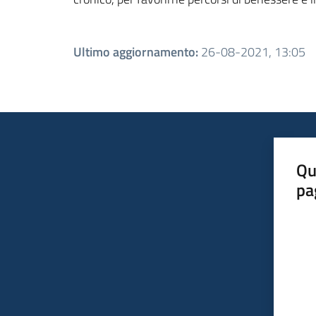
Ultimo aggiornamento
:
26-08-2021, 13:05
Qu
pa
Valut