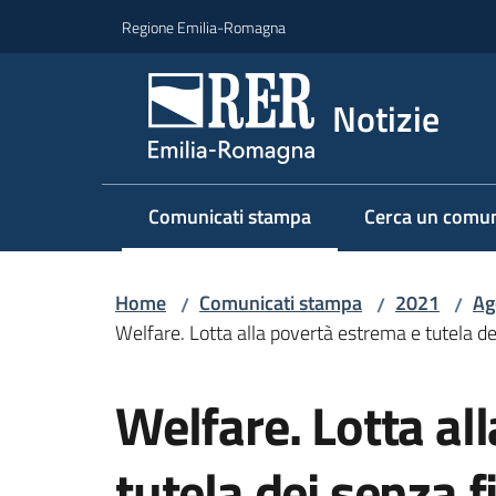
Vai al contenuto
Vai alla navigazione
Vai al footer
Regione Emilia-Romagna
Notizie
Comunicati stampa
Cerca un comun
Menu selezionato
Home
Comunicati stampa
2021
Ag
/
/
/
Welfare. Lotta alla povertà estrema e tutela d
Salta al contenuto
Welfare. Lotta al
tutela dei senza f