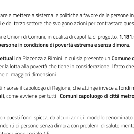
rzare e mettere a sistema le politiche a favore delle persone 
ci e del terzo settore che svolgono azioni per contrastare quest
e Unioni di Comuni, in qualità di capofila di progetto,
1.181
persone in condizione di povertà estrema e senza dimora
.
ettuali
da Piacenza a Rimini in cui sia presente un
Comune co
 la lotta alla povertà che tiene in considerazione il fatto c
e di maggiori dimensioni.
 di risorse il capoluogo di Regione, che attinge invece a fondi
li
, come avviene per tutti i
Comuni capoluogo di città metro
 con questi fondi spicca, da alcuni anni, il modello denominato
endenti di persone senza dimora con problemi di salute mental
integrazione sociale./JF