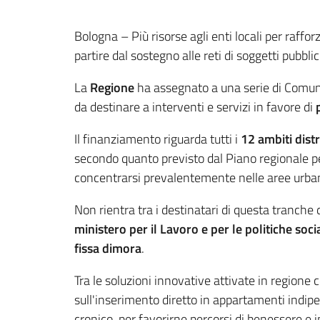
Contenuto
Bologna – Più risorse agli enti locali per raffo
partire dal sostegno alle reti di soggetti pubbli
La
Regione
ha assegnato a una serie di Comuni 
da destinare a interventi e servizi in favore di
Il finanziamento riguarda tutti i
12 ambiti distr
secondo quanto previsto dal Piano regionale per
concentrarsi prevalentemente nelle aree urban
Non rientra tra i destinatari di questa tranche
ministero per il Lavoro e per le politiche socia
fissa dimora
.
Tra le soluzioni innovative attivate in regione
sull'inserimento diretto in appartamenti indip
cronico, per favorirne percorsi di benessere e 