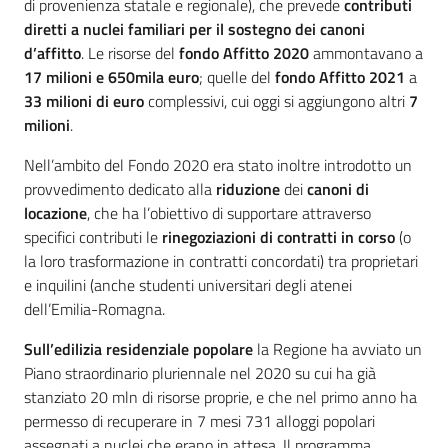
di provenienza statale e regionale), che prevede
contributi
diretti a nuclei familiari per il sostegno dei canoni
d’affitto
. Le risorse del
fondo Affitto 2020
ammontavano a
17 milioni e 650mila euro
; quelle del
fondo Affitto 2021
a
33 milioni di euro
complessivi, cui oggi si aggiungono altri
7
milioni
.
Nell’ambito del Fondo 2020 era stato inoltre introdotto un
provvedimento dedicato alla
riduzione
dei
canoni di
locazione
, che ha l’obiettivo di supportare attraverso
specifici contributi le
rinegoziazioni di contratti in corso
(o
la loro trasformazione in contratti concordati) tra proprietari
e inquilini (anche studenti universitari degli atenei
dell’Emilia-Romagna.
Sull’edilizia residenziale popolare
la Regione ha avviato un
Piano straordinario pluriennale nel 2020 su cui ha già
stanziato 20 mln di risorse proprie, e che nel primo anno ha
permesso di recuperare in 7 mesi 731 alloggi popolari
assegnati a nuclei che erano in attesa. Il programma