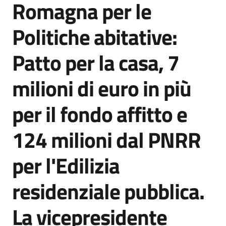
Romagna per le
Agenzia
di
Politiche abitative:
informazione
e
Patto per la casa, 7
comunicazione
milioni di euro in più
Seguici
per il fondo affitto e
su
124 milioni dal PNRR
per l'Edilizia
residenziale pubblica.
La vicepresidente