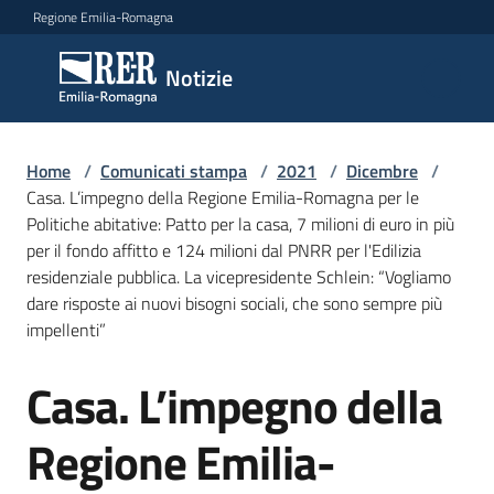
Vai al contenuto
Vai alla navigazione
Vai al footer
Regione Emilia-Romagna
Notizie
Notizie
Home
Comunicati
/
Comunicati stampa
/
2021
/
Dicembre
/
Casa. L’impegno della Regione Emilia-Romagna per le
stampa
Menu selezionato
Politiche abitative: Patto per la casa, 7 milioni di euro in più
per il fondo affitto e 124 milioni dal PNRR per l'Edilizia
Cerca
residenziale pubblica. La vicepresidente Schlein: “Vogliamo
un
dare risposte ai nuovi bisogni sociali, che sono sempre più
comunicato
impellenti”
Risorse
Casa. L’impegno della
Salta al contenuto
Regione Emilia-