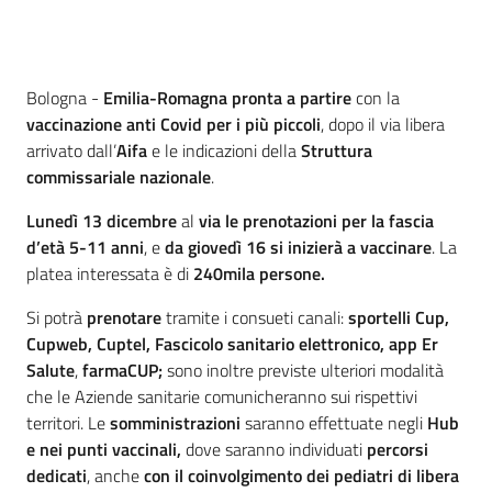
Contenuto
Bologna -
Emilia-Romagna
pronta a partire
con la
vaccinazione anti Covid per i più piccoli
, dopo il via libera
arrivato dall’
Aifa
e le indicazioni della
Struttura
commissariale nazionale
.
Lunedì 13 dicembre
al
via le prenotazioni per la fascia
d’età 5-11 anni
, e
da giovedì 16 si inizierà a vaccinare
. La
platea interessata è di
240mila persone.
Si potrà
prenotare
tramite i consueti canali:
sportelli
Cup,
Cupweb, Cuptel, Fascicolo sanitario elettronico, app Er
Salute
,
farmaCUP;
sono inoltre previste ulteriori modalità
che le Aziende sanitarie comunicheranno sui rispettivi
territori. Le
somministrazioni
saranno effettuate negli
Hub
e nei punti vaccinali,
dove saranno individuati
percorsi
dedicati
, anche
con il coinvolgimento dei pediatri di libera