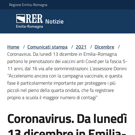
Vai al contenuto
Vai alla navigazione
Vai al footer
Regione Emilia-Romagna
Notizie
Notizie
Home
Comunicati
/
Comunicati stampa
/
2021
/
Dicembre
/
Coronavirus. Da lunedì 13 dicembre in Emilia-Romagna
stampa
Menu selezionato
partono le prenotazioni dei vaccini anti Covid per la fascia 5-
11 anni, dal 16 via alle somministrazioni. L’assessore Donini:
Cerca
“Acceleriamo ancora con la campagna vaccinale, e questa
un
fase è particolarmente importante per proteggere i più
comunicato
piccoli nel pieno della quarta ondata, che fa registrare
proprio a scuola il maggior numero di contagi”
Risorse
Coronavirus. Da lunedì
Salta al contenuto
13 dicembre in Emilia-