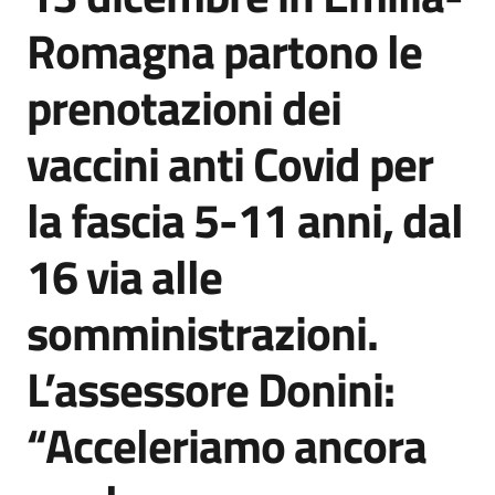
Agenzia
Romagna partono le
di
informazione
prenotazioni dei
e
comunicazione
vaccini anti Covid per
la fascia 5-11 anni, dal
Seguici
su
16 via alle
somministrazioni.
L’assessore Donini:
“Acceleriamo ancora