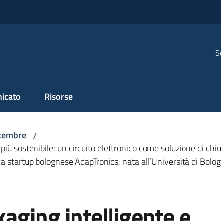
S
icato
Risorse
cembre
/
iù sostenibile: un circuito elettronico come soluzione di chiusu
la startup bolognese AdapTronics, nata all’Università di Bolo
aging intelligente e