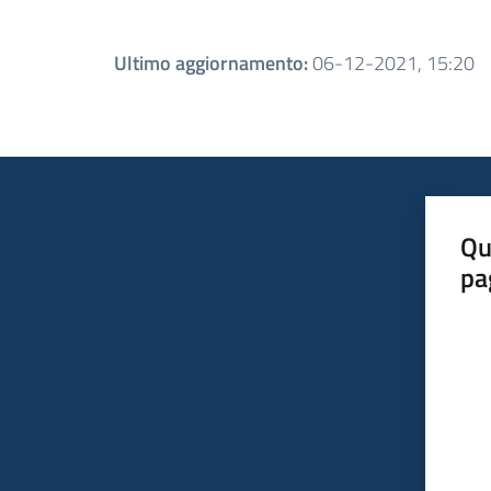
Ultimo aggiornamento
:
06-12-2021, 15:20
Qu
pa
Valut