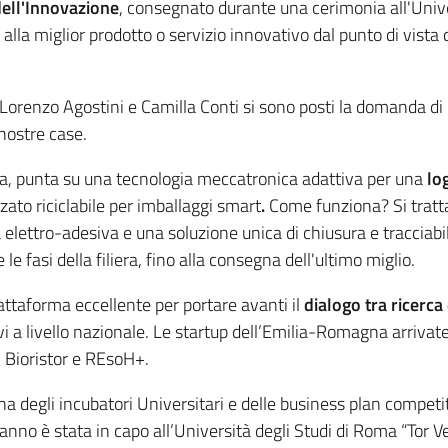
ell'Innovazione
, consegnato durante una cerimonia all'Unive
 alla miglior prodotto o servizio innovativo dal punto di vista
orenzo Agostini e Camilla Conti si sono posti la domanda di 
 nostre case.
ogna, punta su una tecnologia meccatronica adattiva per una
lo
zato riciclabile per imballaggi smart
.
Come funziona? Si tratta
elettro-adesiva e una soluzione unica di chiusura e tracciabili
e le fasi della filiera, fino alla consegna dell'ultimo miglio.
taforma eccellente per portare avanti il
dialogo tra ricerca
i a livello nazionale. Le startup dell’Emilia-Romagna arrivate
, Bioristor e REsoH+.
na degli incubatori Universitari e delle business plan compet
anno è stata in capo all’Università degli Studi di Roma “Tor Ve