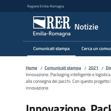
Vai al contenuto
Vai alla navigazione
Vai al footer
Regione Emilia-Romagna
Notizie
Comunicati stampa
Cerca un comun
Menu selezionato
Home
Comunicati stampa
2021
Di
/
/
/
Innovazione. Packaging intelligente e logistica p
alla consegna dei pacchi. Con questo progetto 
innovazione
Salta al contenuto
Innovazione. Pack