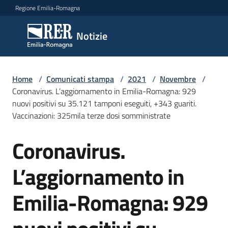
Vai al contenuto
Vai alla navigazione
Vai al footer
Regione Emilia-Romagna
Notizie
Notizie
Home
Comunicati
/
Comunicati stampa
/
2021
/
Novembre
/
Coronavirus. L’aggiornamento in Emilia-Romagna: 929
stampa
Menu selezionato
nuovi positivi su 35.121 tamponi eseguiti, +343 guariti.
Vaccinazioni: 325mila terze dosi somministrate
Cerca
un
Coronavirus.
comunicato
Salta al contenuto
L’aggiornamento in
Risorse
Emilia-Romagna: 929