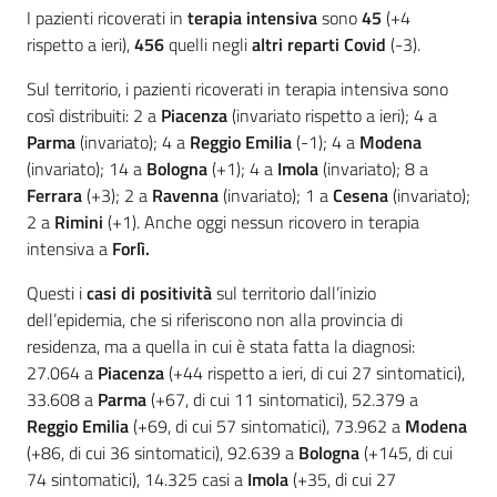
I pazienti ricoverati in
terapia intensiva
sono
45
(+4
rispetto a ieri),
456
quelli negli
altri reparti Covid
(-3).
Sul territorio, i pazienti ricoverati in terapia intensiva sono
così distribuiti: 2 a
Piacenza
(invariato rispetto a ieri); 4 a
Parma
(invariato); 4 a
Reggio Emilia
(-1); 4 a
Modena
(invariato); 14 a
Bologna
(+1); 4 a
Imola
(invariato); 8 a
Ferrara
(+3); 2 a
Ravenna
(invariato); 1 a
Cesena
(invariato);
2 a
Rimini
(+1). Anche oggi nessun ricovero in terapia
intensiva a
Forlì.
Questi i
casi di positività
sul territorio dall’inizio
dell’epidemia, che si riferiscono non alla provincia di
residenza, ma a quella in cui è stata fatta la diagnosi:
27.064 a
Piacenza
(+44 rispetto a ieri, di cui 27 sintomatici),
33.608 a
Parma
(+67, di cui 11 sintomatici), 52.379 a
Reggio Emilia
(+69, di cui 57 sintomatici), 73.962 a
Modena
(+86, di cui 36 sintomatici), 92.639 a
Bologna
(+145, di cui
74 sintomatici), 14.325 casi a
Imola
(+35, di cui 27