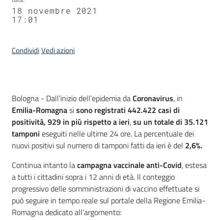
18 novembre 2021
17:01
Condividi
Vedi azioni
Contenuto
Bologna - Dall’inizio dell’epidemia da
Coronavirus
, in
Emilia-Romagna
si
sono registrati 442.422 casi di
positività, 929 in più rispetto a ieri
,
su un totale di
35.121
tamponi
eseguiti nelle ultime 24 ore. La percentuale dei
nuovi positivi sul numero di tamponi fatti da ieri è del
2,6%.
Continua intanto la
campagna vaccinale anti-Covid
, estesa
a tutti i cittadini sopra i 12 anni di età. Il conteggio
progressivo delle somministrazioni di vaccino effettuate si
può seguire in tempo reale sul portale della Regione Emilia-
Romagna dedicato all’argomento: