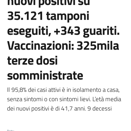
nuovi positivi su
Agenzia
35.121 tamponi
di
informazione
eseguiti, +343 guariti.
e
comunicazione
Vaccinazioni: 325mila
terze dosi
Seguici
su
somministrate
Il 95,8% dei casi attivi è in isolamento a casa, 
senza sintomi o con sintomi lievi. L’età media 
dei nuovi positivi è di 41,7 anni. 9 decessi
Data
: