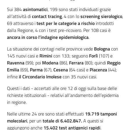
Sui 384
asintomatici
, 199 sono stati individuati grazie
all’attività di
contact tracing
, 4 con lo
screening sierologico
,
69 attraverso i
test per le categorie a rischio
introdotti
dalla Regione, 4 con i test pre-ricovero. Per 108 casi è
ancora in corso l’indagine epidemiologica
.
La situazione dei contagi nelle province vede
Bologna
con
145 nuovi casi e
Rimini
con 133; seguono
Forlì
(107) e
Ravenna
(99); poi
Modena
(86),
Ferrara
(80); quindi
Reggio
Emilia
(69),
Parma
(67),
Cesena
(64 casi) e
Piacenza
(44);
infine
il Circondario Imolese
con 35 nuovi casi.
Questi i dati - accertati alle ore 12 di oggi sulla base delle
richieste istituzionali - relativi all’andamento dell’epidemia
in regione.
Nelle ultime 24 ore sono stati effettuati
19.719
tamponi
molecolari
, per un
totale di 6.402.847.
A questi si
aggiungono anche
15.402 test antigenici rapidi
.