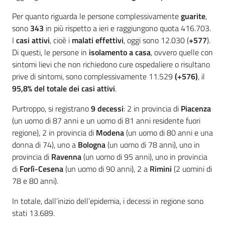
Per quanto riguarda le persone complessivamente
guarite
,
sono
343
in più rispetto a ieri e raggiungono quota 416.703.
I
casi attivi
, cioè i
malati effettivi
, oggi sono 12.030 (
+577
).
Di questi, le persone in
isolamento a casa
, ovvero quelle con
sintomi lievi che non richiedono cure ospedaliere o risultano
prive di sintomi, sono complessivamente 11.529
(+576)
, il
95,8% del totale dei casi attivi
.
Purtroppo, si registrano
9 decessi
: 2 in provincia di
Piacenza
(un uomo di 87 anni e un uomo di 81 anni residente fuori
regione), 2 in provincia di
Modena
(un uomo di 80 anni e una
donna di 74), uno a
Bologna
(un uomo di 78 anni), uno in
provincia di
Ravenna
(un uomo di 95 anni), uno in provincia
di
Forlì-Cesena
(un uomo di 90 anni), 2 a
Rimini
(2 uomini di
78 e 80 anni).
In totale, dall’inizio dell’epidemia, i decessi in regione sono
stati 13.689.