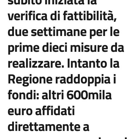
Agenzia
verifica di fattibilità,
di
informazione
due settimane per le
e
comunicazione
prime dieci misure da
realizzare. Intanto la
Seguici
su
Regione raddoppia i
fondi: altri 600mila
euro affidati
direttamente a