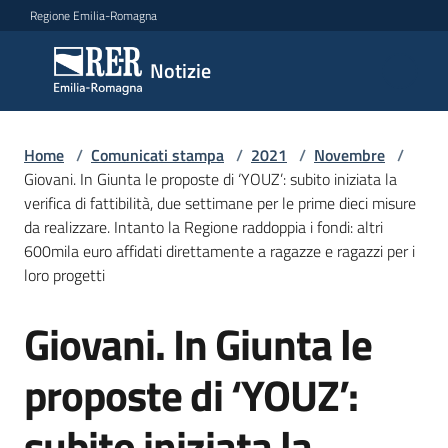
Vai al contenuto
Vai alla navigazione
Vai al footer
Regione Emilia-Romagna
Notizie
Notizie
Home
Comunicati
/
Comunicati stampa
/
2021
/
Novembre
/
Giovani. In Giunta le proposte di ‘YOUZ’: subito iniziata la
stampa
Menu selezionato
verifica di fattibilità, due settimane per le prime dieci misure
da realizzare. Intanto la Regione raddoppia i fondi: altri
Cerca
600mila euro affidati direttamente a ragazze e ragazzi per i
un
loro progetti
comunicato
Giovani. In Giunta le
Salta al contenuto
Risorse
proposte di ‘YOUZ’:
subito iniziata la