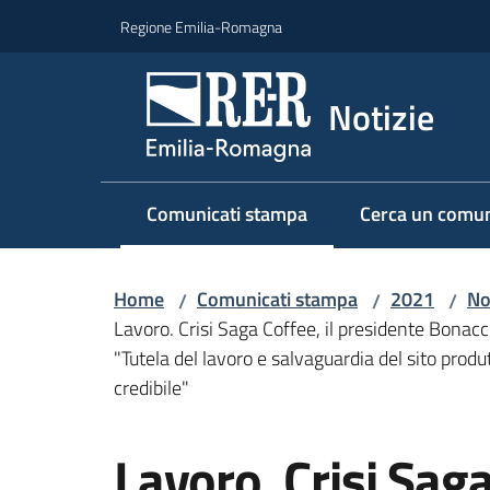
Vai al contenuto
Vai alla navigazione
Vai al footer
Regione Emilia-Romagna
Notizie
Comunicati stampa
Cerca un comun
Menu selezionato
Home
Comunicati stampa
2021
No
/
/
/
Lavoro. Crisi Saga Coffee, il presidente Bonacci
"Tutela del lavoro e salvaguardia del sito produ
credibile"
Salta al contenuto
Lavoro. Crisi Saga