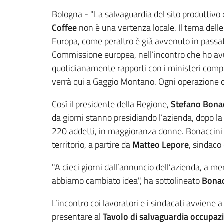
Contenuto
Bologna - "La salvaguardia del sito produttivo e
Coffee
non è una vertenza locale. Il tema dell
Europa, come peraltro è già avvenuto in passat
Commissione europea, nell’incontro che ho avu
quotidianamente rapporti con i ministeri compe
verrà qui a Gaggio Montano. Ogni operazione o 
Così il presidente della Regione,
Stefano Bonac
da giorni stanno presidiando l’azienda, dopo l
220 addetti, in maggioranza donne. Bonaccini 
territorio, a partire da
Matteo Lepore
, sindaco
"A dieci giorni dall’annuncio dell’azienda, a m
abbiamo cambiato idea", ha sottolineato
Bonac
L’incontro coi lavoratori e i sindacati avvien
presentare al
Tavolo di salvaguardia
occupaz