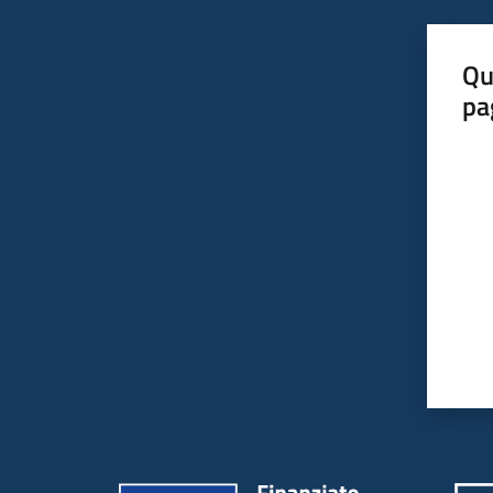
Qu
pa
Valut