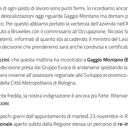
 di ogni posto di lavoro sono punti fermi, lo ricordiamo ancora
e delocalizzazioni oggi riguarda Gaggio Montano ma domani p
o. Per questo abbiamo portato la vertenza dell’azienda nell’
to a Bruxelles con il commissario all’Occupazione, Nicolas S
tenti, informati di quanto sta accadendo. Il ministro del Lav
decisione che prenderemo sarà anche condivisa e certificata 
cini
, che questa mattina ha incontrato a
Gaggio Montano (
a decisione presa dal Gruppo Evoca di andarsene spostando la
era insieme all’assessore regionale allo Sviluppo economico
 della Città Metropolitana di Bologna.
ente fredda, la nostra indignazione è ancora più forte. Riteni
cini
.
e a pochi giorni dall’appuntamento di martedì 23 novembre in
ionale
aperto subito dalla Regione stessa un percorso di
re-i