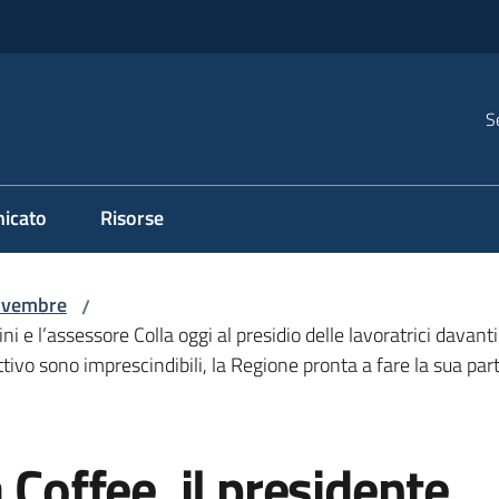
S
icato
Risorse
vembre
/
ni e l’assessore Colla oggi al presidio delle lavoratrici davant
ttivo sono imprescindibili, la Regione pronta a fare la sua part
 Coffee, il presidente