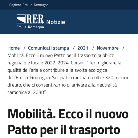
Vai al contenuto
Vai alla navigazione
Vai al footer
Regione Emilia-Romagna
Notizie
Notizie
Home
Comunicati
/
Comunicati stampa
/
2021
/
Novembre
/
Mobilità. Ecco il nuovo Patto per il trasporto pubblico
stampa
Menu selezionato
regionale e locale 2022-2024. Corsini: “Per migliorare la
qualità dell’aria e contribuire alla svolta ecologica
Cerca
dell’Emilia-Romagna. Sul piatto mettiamo oltre 320 milioni
un
di euro, che ci consentiranno di arrivare alla neutralità
comunicato
carbonica al 2030”
Risorse
Mobilità. Ecco il nuovo
Salta al contenuto
Patto per il trasporto