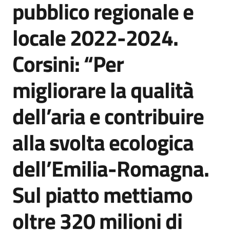
pubblico regionale e
Agenzia
di
locale 2022-2024.
informazione
e
Corsini: “Per
comunicazione
migliorare la qualità
Seguici
dell’aria e contribuire
su
alla svolta ecologica
dell’Emilia-Romagna.
Sul piatto mettiamo
oltre 320 milioni di