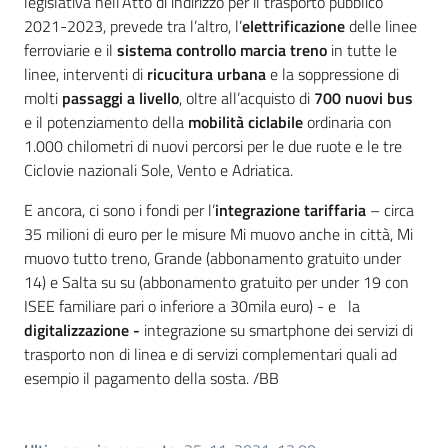
legislativa nell’Atto di indirizzo per il trasporto pubblico
2021-2023, prevede tra l’altro, l’
elettrificazione
delle linee
ferroviarie e il
sistema controllo marcia treno
in tutte le
linee, interventi di
ricucitura urbana
e la soppressione di
molti
passaggi a livello
, oltre all’acquisto di
700 nuovi bus
e il potenziamento della
mobilità ciclabile
ordinaria con
1.000 chilometri di nuovi percorsi per le due ruote e le tre
Ciclovie nazionali Sole, Vento e Adriatica.
E ancora, ci sono i fondi per l’
integrazione tariffaria
– circa
35 milioni di euro per le misure Mi muovo anche in città, Mi
muovo tutto treno, Grande (abbonamento gratuito under
14) e Salta su su (abbonamento gratuito per under 19 con
ISEE familiare pari o inferiore a 30mila euro) - e la
digitalizzazione -
integrazione su smartphone dei servizi di
trasporto non di linea e di servizi complementari quali ad
esempio il pagamento della sosta. /BB