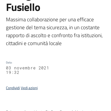
Fusiello
Agenzia
di
informazione
Massima collaborazione per una efficace 
e
gestione del tema sicurezza, in un costante 
comunicazione
rapporto di ascolto e confronto fra istituzioni, 
cittadini e comunità locale
Seguici
su
Data
:
03 novembre 2021
19:32
Condividi
Vedi azioni