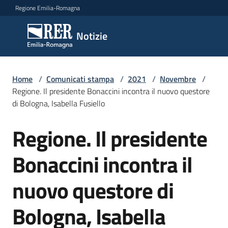
Vai al contenuto
Vai alla navigazione
Vai al footer
Regione Emilia-Romagna
Notizie
Notizie
Home
Comunicati
/
Comunicati stampa
/
2021
/
Novembre
/
Regione. Il presidente Bonaccini incontra il nuovo questore
stampa
Menu selezionato
di Bologna, Isabella Fusiello
Cerca
Regione. Il presidente
un
Salta al contenuto
comunicato
Bonaccini incontra il
Risorse
nuovo questore di
Bologna, Isabella