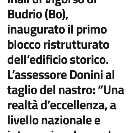
Agenzia
Budrio (Bo),
di
informazione
inaugurato il primo
e
comunicazione
blocco ristrutturato
dell’edificio storico.
Seguici
su
L’assessore Donini al
taglio del nastro: “Una
realtà d’eccellenza, a
livello nazionale e