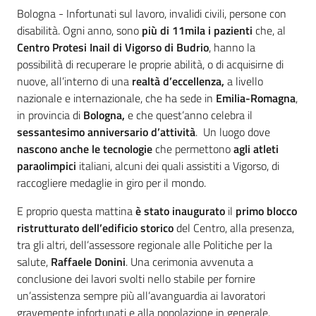
Contenuto
Bologna - Infortunati sul lavoro, invalidi civili, persone con
disabilità. Ogni anno, sono
più di 11mila i pazienti
che, al
Centro Protesi Inail di Vigorso di Budrio
, hanno la
possibilità di recuperare le proprie abilità, o di acquisirne di
nuove, all’interno di una
realtà d’eccellenza,
a livello
nazionale e internazionale, che ha sede in
Emilia-Romagna
,
in provincia di
Bologna,
e che quest’anno celebra il
sessantesimo anniversario d’attività
. Un luogo dove
nascono anche le tecnologie
che permettono
agli atleti
paraolimpici
italiani, alcuni dei quali assistiti a Vigorso, di
raccogliere medaglie in giro per il mondo.
E proprio questa mattina
è stato inaugurato
il
primo blocco
ristrutturato dell’edificio storico
del Centro, alla presenza,
tra gli altri, dell’assessore regionale alle Politiche per la
salute,
Raffaele Donini
. Una cerimonia avvenuta a
conclusione dei lavori svolti nello stabile per fornire
un’assistenza sempre più all’avanguardia ai lavoratori
gravemente infortunati e alla popolazione in generale,