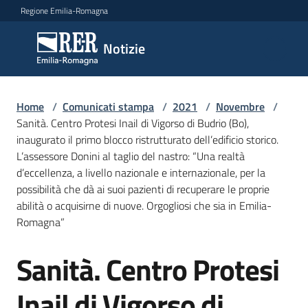
Vai al contenuto
Vai alla navigazione
Vai al footer
Regione Emilia-Romagna
Notizie
Notizie
Home
Comunicati
/
Comunicati stampa
/
2021
/
Novembre
/
Sanità. Centro Protesi Inail di Vigorso di Budrio (Bo),
stampa
Menu selezionato
inaugurato il primo blocco ristrutturato dell’edificio storico.
L’assessore Donini al taglio del nastro: “Una realtà
Cerca
d’eccellenza, a livello nazionale e internazionale, per la
un
possibilità che dà ai suoi pazienti di recuperare le proprie
comunicato
abilità o acquisirne di nuove. Orgogliosi che sia in Emilia-
Romagna”
Risorse
Sanità. Centro Protesi
Salta al contenuto
Inail di Vigorso di