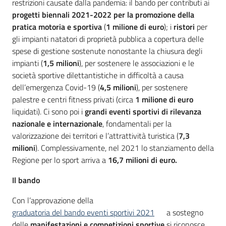
restrizioni causate dalla pandemia: il bando per contributi ai
progetti biennali 2021-2022 per la promozione della
pratica motoria
e sportiva
(
1 milione di euro
); i
ristori
per
gli impianti natatori di proprietà pubblica a copertura delle
spese di gestione sostenute nonostante la chiusura degli
impianti (
1,5 milioni
), per sostenere le associazioni e le
società sportive dilettantistiche in difficoltà a causa
dell’emergenza Covid-19 (
4,5 milioni
), per sostenere
palestre e centri fitness privati (circa
1 milione di euro
liquidati). Ci sono poi i
grandi eventi sportivi
di rilevanza
nazionale e internazionale
, fondamentali per la
valorizzazione dei territori e l’attrattività turistica (
7,3
milioni
). Complessivamente, nel 2021 lo stanziamento della
Regione per lo sport arriva a
16,7 milioni di euro.
Il bando
Con l’approvazione della
graduatoria del bando eventi sportivi 2021
a sostegno
delle
manifestazioni e competizioni
sportive
si riconosce