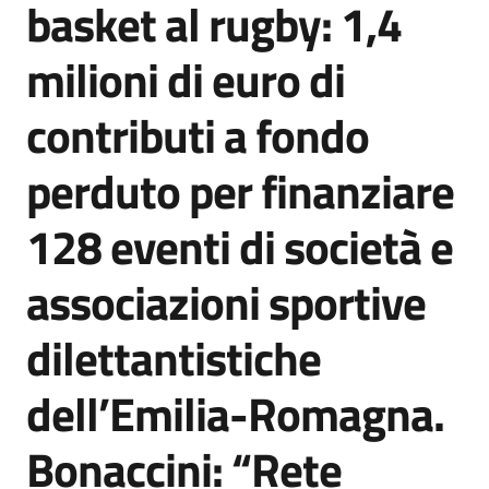
basket al rugby: 1,4
Agenzia
di
milioni di euro di
informazione
e
contributi a fondo
comunicazione
perduto per finanziare
Seguici
128 eventi di società e
su
associazioni sportive
dilettantistiche
dell’Emilia-Romagna.
Bonaccini: “Rete