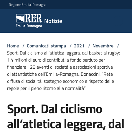
Vai al contenuto
Vai alla navigazione
Vai al footer
Regione Emilia-Romagna
Notizie
Notizie
Home
Comunicati
/
Comunicati stampa
/
2021
/
Novembre
/
Sport. Dal ciclismo all’atletica leggera, dal basket al rugby:
stampa
Menu selezionato
1,4 milioni di euro di contributi a fondo perduto per
finanziare 128 eventi di società e associazioni sportive
Cerca
dilettantistiche dell’Emilia-Romagna. Bonaccini: “Rete
un
diffusa di socialità, sostegno economico e rispetto delle
comunicato
regole per il pieno ritorno alla normalità”
Risorse
Sport. Dal ciclismo
Salta al contenuto
all’atletica leggera, dal