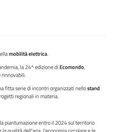
della
mobilità elettrica
.
pandemia, la 24^ edizione di
Ecomondo
,
e rinnovabili.
 fitta serie di incontri organizzati nello
stand
rogetti regionali in materia.
 la piantumazione entro il 2024 sul territorio
 la qualità dell’aria, l’economia circolare e le