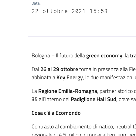
Data
:
22 ottobre 2021 15:58
Contenuto
Bologna – Il futuro della
green economy
, la
tr
Dal
26 al 29 ottobre
torna in presenza alla Fie
abbinata a
Key Energy
, le due manifestazioni 
La
Regione Emilia-Romagna
, partner storico
35
all’interno del
Padiglione Hall Sud
, dove sa
Cosa c’è a Ecomondo
Contrasto al cambiamento climatico, neutralit
regionale di 4,5 milioni di nuovi alberi, uno per 