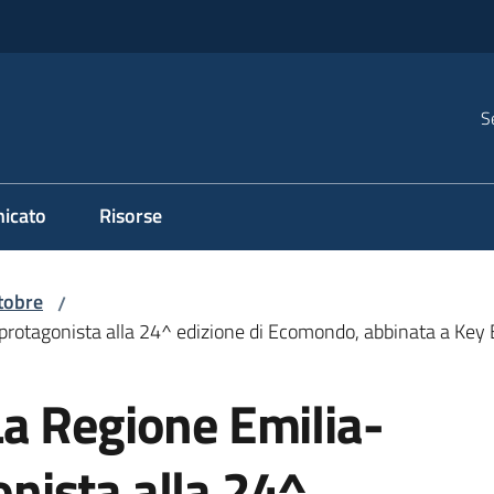
S
icato
Risorse
tobre
/
agonista alla 24^ edizione di Ecomondo, abbinata a Key Ener
a Regione Emilia-
ista alla 24^