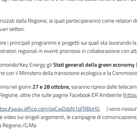
zzati dalla Regione, ai quali parteciperanno come relatori div
ari settori.
re i principali programmi e progetti sui quali sta lavorando 
tratori regionali in eventi promossi in collaborazione con altr
 Ecomondo/Key Energy gli
Stati generali della green economy
ne con il Ministero della transizione ecologica e la Commiss
amma nei giorni
27 e 28 ottobre,
saranno ripresi dalle telecam
Regione, oltre che sulle pagine Facebook ER Ambiente (
http
ttps://sway.office.com/qxCwDdzN1pFRBoHG
) sono riassun
 e video sui singoli argomenti, le campagne di comunicazione, i
ci della Regione./G.Ma