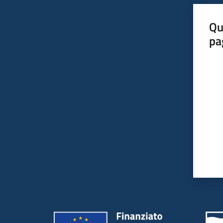
Qu
pa
Valut