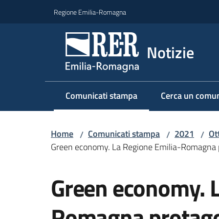
Vai al contenuto
Vai alla navigazione
Vai al footer
Regione Emilia-Romagna
Notizie
Comunicati stampa
Cerca un comun
Menu selezionato
Home
Comunicati stampa
2021
Ot
/
/
/
Green economy. La Regione Emilia-Romagna prot
Salta al contenuto
Green economy. L
Romagna protagon