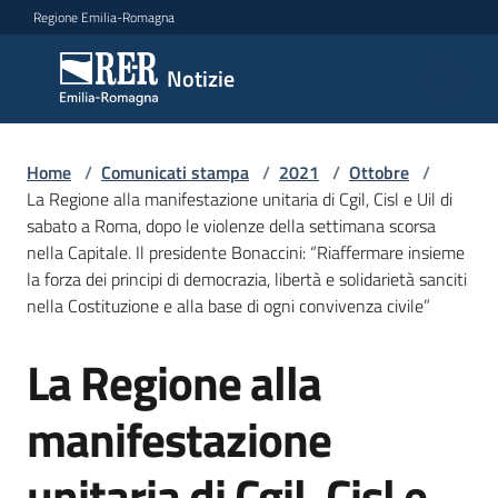
Vai al contenuto
Vai alla navigazione
Vai al footer
Regione Emilia-Romagna
Notizie
Notizie
Home
Comunicati
/
Comunicati stampa
/
2021
/
Ottobre
/
La Regione alla manifestazione unitaria di Cgil, Cisl e Uil di
stampa
Menu selezionato
sabato a Roma, dopo le violenze della settimana scorsa
nella Capitale. Il presidente Bonaccini: “Riaffermare insieme
Cerca
la forza dei principi di democrazia, libertà e solidarietà sanciti
un
nella Costituzione e alla base di ogni convivenza civile”
comunicato
La Regione alla
Salta al contenuto
Risorse
manifestazione
unitaria di Cgil, Cisl e