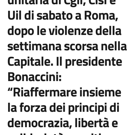
Agenzia
Uil di sabato a Roma,
di
informazione
dopo le violenze della
e
comunicazione
settimana scorsa nella
Capitale. Il presidente
Seguici
su
Bonaccini:
“Riaffermare insieme
la forza dei principi di
democrazia, libertà e