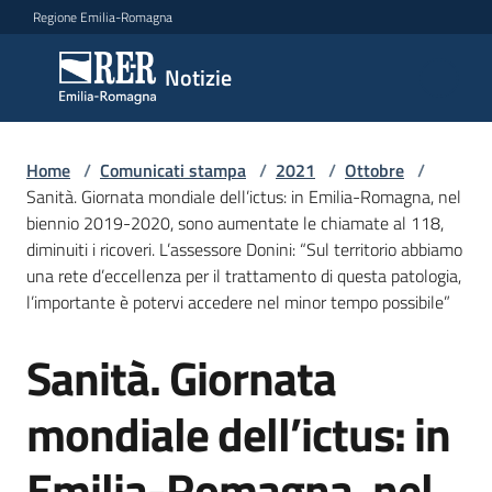
Vai al contenuto
Vai alla navigazione
Vai al footer
Regione Emilia-Romagna
Notizie
Notizie
Home
Comunicati
/
Comunicati stampa
/
2021
/
Ottobre
/
Sanità. Giornata mondiale dell’ictus: in Emilia-Romagna, nel
stampa
Menu selezionato
biennio 2019-2020, sono aumentate le chiamate al 118,
diminuiti i ricoveri. L’assessore Donini: “Sul territorio abbiamo
Cerca
una rete d’eccellenza per il trattamento di questa patologia,
un
l’importante è potervi accedere nel minor tempo possibile”
comunicato
Sanità. Giornata
Salta al contenuto
Risorse
mondiale dell’ictus: in
Emilia-Romagna, nel