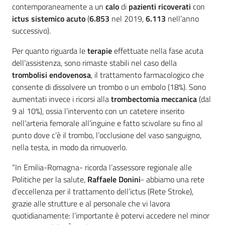
contemporaneamente a un
calo
di
pazienti
ricoverati
con
ictus sistemico acuto
(
6.853
nel 2019,
6.113
nell’anno
successivo).
Per quanto riguarda le
terapie
effettuate nella fase acuta
dell’assistenza, sono rimaste stabili nel caso della
trombolisi endovenosa
, il trattamento farmacologico che
consente di dissolvere un trombo o un embolo (18%). Sono
aumentati invece i ricorsi alla
trombectomia meccanica
(dal
9 al 10%), ossia l’intervento con un catetere inserito
nell’arteria femorale all’inguine e fatto scivolare su fino al
punto dove c’è il trombo, l’occlusione del vaso sanguigno,
nella testa, in modo da rimuoverlo.
“In Emilia-Romagna- ricorda l’assessore regionale alle
Politiche per la salute,
Raffaele Donini
- abbiamo una rete
d’eccellenza per il trattamento dell’ictus (Rete Stroke),
grazie alle strutture e al personale che vi lavora
quotidianamente: l’importante è potervi accedere nel minor