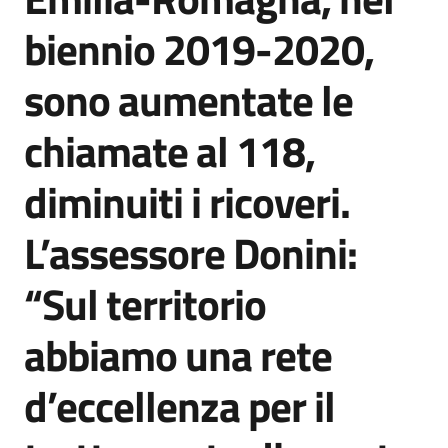
Agenzia
biennio 2019-2020,
di
informazione
sono aumentate le
e
comunicazione
chiamate al 118,
diminuiti i ricoveri.
Seguici
su
L’assessore Donini:
“Sul territorio
abbiamo una rete
d’eccellenza per il