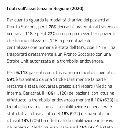
I
dati sull’assistenza in Regione
(2020)
Per quanto riguarda le modalità di arrivo dei pazienti ai
Pronto Soccorsi, per il
78%
dei casi è avvenuta attraverso il
ricorso al 118 e per il
22%
con i propri mezzi. Per i pazienti
che hanno utilizzato il 118 la percentuale di
centralizzazione primaria è stata dell’83%, cioè il 118 li ha
trasportati direttamente a un Pronto Soccorso con una
Stroke Unit autorizzata alla trombolisi endovenosa.
Per i
6.113
pazienti con ictus ischemico acuto ricoverati, il
59%
è transitato da una Stroke Unit mentre la parte
restante è stata ricoverata presso altri reparti (Medicina
Interna, Geriatria). Il
18%
(1.126) dei pazienti con ictus ha
effettuato la trombolisi endovenosa mentre il
10%
(633) la
trombectomia meccanica. La riabilitazione ospedaliera è
stata fatta in fase acuta nel
18%
(972) dei pazienti con
ictus; il
13%
(705) ha effettuato la riabilitazione intensiva
nei reparti di Medicina Riabilitativa e il
18%
(977) è stato