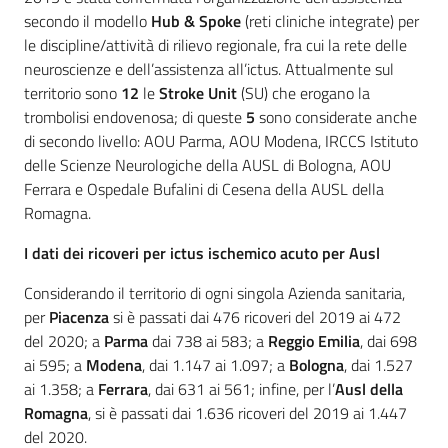
secondo il modello
Hub & Spoke
(reti cliniche integrate) per
le discipline/attività di rilievo regionale, fra cui la rete delle
neuroscienze e dell’assistenza all’ictus. Attualmente sul
territorio sono
12
le
Stroke Unit
(SU) che erogano la
trombolisi endovenosa; di queste
5
sono considerate anche
di secondo livello: AOU Parma, AOU Modena, IRCCS Istituto
delle Scienze Neurologiche della AUSL di Bologna, AOU
Ferrara e Ospedale Bufalini di Cesena della AUSL della
Romagna.
I dati dei ricoveri per ictus ischemico acuto per Ausl
Considerando il territorio di ogni singola Azienda sanitaria,
per
Piacenza
si è passati dai 476 ricoveri del 2019 ai 472
del 2020; a
Parma
dai 738 ai 583; a
Reggio Emilia
, dai 698
ai 595; a
Modena
, dai 1.147 ai 1.097; a
Bologna
, dai 1.527
ai 1.358; a
Ferrara
, dai 631 ai 561; infine, per l’
Ausl della
Romagna
, si è passati dai 1.636 ricoveri del 2019 ai 1.447
del 2020.