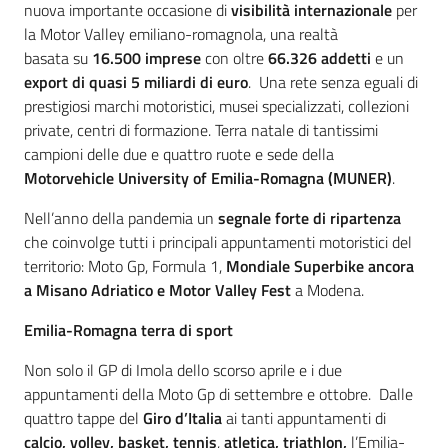
nuova importante occasione di
visibilità internazionale
per
la Motor Valley emiliano-romagnola, una realtà
basata su
16.500 imprese
con oltre
66.326 addetti
e un
export di quasi 5 miliardi di euro
. Una rete senza eguali di
prestigiosi marchi motoristici, musei specializzati, collezioni
private, centri di formazione. Terra natale di tantissimi
campioni delle due e quattro ruote e sede della
Motorvehicle University of Emilia-Romagna (MUNER)
.
Nell’anno della pandemia un
segnale forte di ripartenza
che coinvolge tutti i principali appuntamenti motoristici del
territorio: Moto Gp, Formula 1,
Mondiale Superbike ancora
a Misano Adriatico e Motor Valley Fest
a Modena.
Emilia-Romagna terra di sport
Non solo il GP di Imola dello scorso aprile e i due
appuntamenti della Moto Gp di settembre e ottobre.
Dalle
quattro tappe del
Giro d’Italia
ai tanti appuntamenti di
calcio, volley, basket, tennis
,
atletica, triathlon,
l’Emilia-