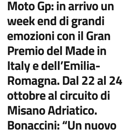
Moto Gp: in arrivo un
Agenzia
di
week end di grandi
informazione
e
emozioni con il Gran
comunicazione
Premio del Made in
Seguici
Italy e dell’Emilia-
su
Romagna. Dal 22 al 24
ottobre al circuito di
Misano Adriatico.
Bonaccini: “Un nuovo