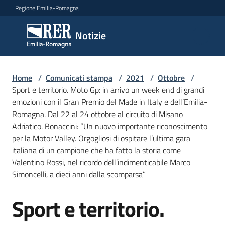
Vai al contenuto
Vai alla navigazione
Vai al footer
Regione Emilia-Romagna
Notizie
Notizie
Home
Comunicati
/
Comunicati stampa
/
2021
/
Ottobre
/
Sport e territorio. Moto Gp: in arrivo un week end di grandi
stampa
Menu selezionato
emozioni con il Gran Premio del Made in Italy e dell’Emilia-
Romagna. Dal 22 al 24 ottobre al circuito di Misano
Cerca
Adriatico. Bonaccini: “Un nuovo importante riconoscimento
un
per la Motor Valley. Orgogliosi di ospitare l’ultima gara
comunicato
italiana di un campione che ha fatto la storia come
Valentino Rossi, nel ricordo dell’indimenticabile Marco
Risorse
Simoncelli, a dieci anni dalla scomparsa”
Sport e territorio.
Salta al contenuto