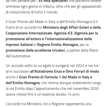
da non perdere per i
35 mila spettatori
che potranno essere
ammessi ogni giorno in tribuna, oltre che per gli appassionati
di motociclismo di tutto il mondo.
Il Gran Premio del Made in Italy e dell’Emilia-Romagna è il
frutto di un accordo tra
Ministero degli Affari Esteri e della
Cooperazione Internazionale
,
Agenzia ICE
(
Agenzia per la
promozione all'estero e l'internazionalizzazione delle
imprese italiane
) e
Regione Emilia-Romagna
, per la
promozione delle
eccellenze tricolori
, a partire dalla filiera
dell’automotive.
Un accordo sotto la cui egida si svolgerà nel 2022 e nei tre
anni successivi
all’Autodromo Enzo e Dino Ferrari di Imola
anche il
Gran Premio di Formula 1 del Made in Italy e
dell’Emilia-Romagna
, che ritorna dunque stabilmente lungo
la via Emilia dopo l’appuntamento che nel novembre 2020
aveva messo fine a un'assenza durata 14 anni.
L’accordo tra Ministero, Ice e Regione rappresenta una