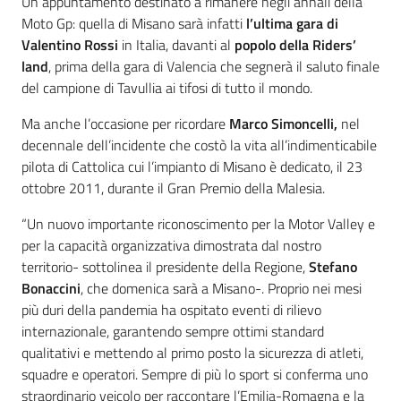
Un appuntamento destinato a rimanere negli annali della
Moto Gp: quella di Misano sarà infatti
l’ultima gara di
Valentino Rossi
in Italia, davanti al
popolo della Riders’
land
, prima della gara di Valencia che segnerà il saluto finale
del campione di Tavullia ai tifosi di tutto il mondo.
Ma anche l’occasione per ricordare
Marco Simoncelli,
nel
decennale dell’incidente che costò la vita all’indimenticabile
pilota di Cattolica cui l’impianto di Misano è dedicato, il 23
ottobre 2011, durante il Gran Premio della Malesia.
“Un nuovo importante riconoscimento per la Motor Valley e
per la capacità organizzativa dimostrata dal nostro
territorio- sottolinea il presidente della Regione,
Stefano
Bonaccini
, che domenica sarà a Misano-. Proprio nei mesi
più duri della pandemia ha ospitato eventi di rilievo
internazionale, garantendo sempre ottimi standard
qualitativi e mettendo al primo posto la sicurezza di atleti,
squadre e operatori. Sempre di più lo sport si conferma uno
straordinario veicolo per raccontare l’Emilia-Romagna e la