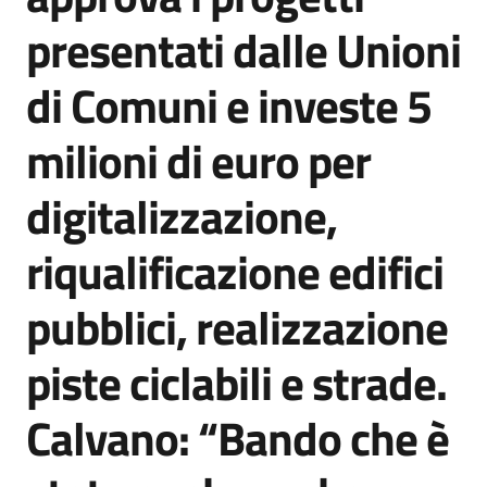
Agenzia
presentati dalle Unioni
di
informazione
di Comuni e investe 5
e
comunicazione
milioni di euro per
digitalizzazione,
Seguici
su
riqualificazione edifici
pubblici, realizzazione
piste ciclabili e strade.
Calvano: “Bando che è