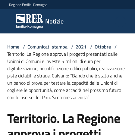
Vai al contenuto
Vai alla navigazione
Vai al footer
Regione Emilia-Romagna
Notizie
Notizie
Home
Comunicati
/
Comunicati stampa
/
2021
/
Ottobre
/
Territorio. La Regione approva i progetti presentati dalle
stampa
Menu selezionato
Unioni di Comuni e investe 5 milioni di euro per
digitalizzazione, riqualificazione edifici pubblici, realizzazione
Cerca
piste ciclabili e strade. Calvano: “Bando che è stato anche
un
un banco di prova per testare la capacità delle Unioni di
comunicato
cogliere le opportunità, come accadrà nel prossimo futuro
con le risorse del Pnrr. Scommessa vinta”
Risorse
Territorio. La Regione
Salta al contenuto
approva i progetti