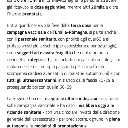
sono
oltre 15mila
in Emilia-Romagna le persone ad avere
già ricevuto la
dose aggiuntiva
, mentre altri
28mila
e oltre
l’hanno
prenotata
.
Entra quindi nel vivo la fase della
terza dose
per la
campagna vaccinale
dell’
Emilia-Romagna
: si parte anche
con il
personale sanitario
, con priorità agli over60 e ai
professionisti più a rischio (per esposizione o per patologie),
con i
soggetti ad elevata fragilità
che rientrano nella
cosiddetta
categoria 1
(che include dai pazienti oncologici ai
malati di sclerosi multipla passando per chi soffre di
scompensi cardiaci avanzati o di malattie autoimmuni) e con
tutti gli ultrasessantenni
, iniziando dalla fascia 70-79 e
proseguendo poi con quella 60-69.
La Regione ha così
recepito le ultime indicazioni
nazionali
sulla campagna vaccinale e ha dato il
via libera oggi alle
Aziende sanitarie
- con una circolare inviata dalla direzione
generale dell’assessorato - per predisporre, ognuna in
piena
autonomia
, le
modalità di prenotazione e