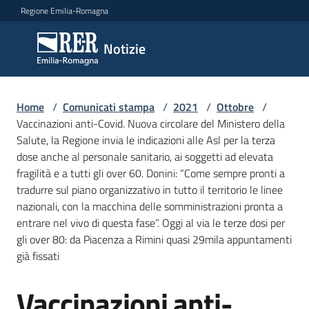
Vai al contenuto
Vai alla navigazione
Vai al footer
Regione Emilia-Romagna
Notizie
Notizie
Home
Comunicati
/
Comunicati stampa
/
2021
/
Ottobre
/
Vaccinazioni anti-Covid. Nuova circolare del Ministero della
stampa
Menu selezionato
Salute, la Regione invia le indicazioni alle Asl per la terza
dose anche al personale sanitario, ai soggetti ad elevata
Cerca
fragilità e a tutti gli over 60. Donini: “Come sempre pronti a
un
tradurre sul piano organizzativo in tutto il territorio le linee
comunicato
nazionali, con la macchina delle somministrazioni pronta a
entrare nel vivo di questa fase”. Oggi al via le terze dosi per
Risorse
gli over 80: da Piacenza a Rimini quasi 29mila appuntamenti
già fissati
Vaccinazioni anti-
Salta al contenuto