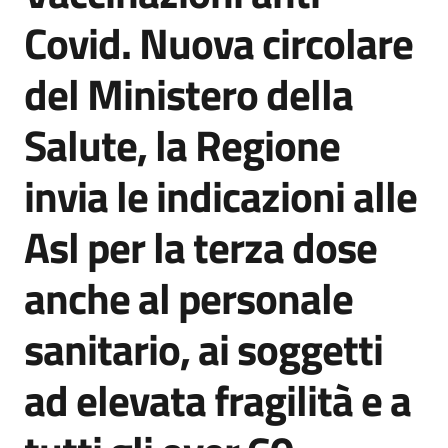
Agenzia
Covid. Nuova circolare
di
informazione
del Ministero della
e
comunicazione
Salute, la Regione
invia le indicazioni alle
Seguici
su
Asl per la terza dose
anche al personale
sanitario, ai soggetti
ad elevata fragilità e a