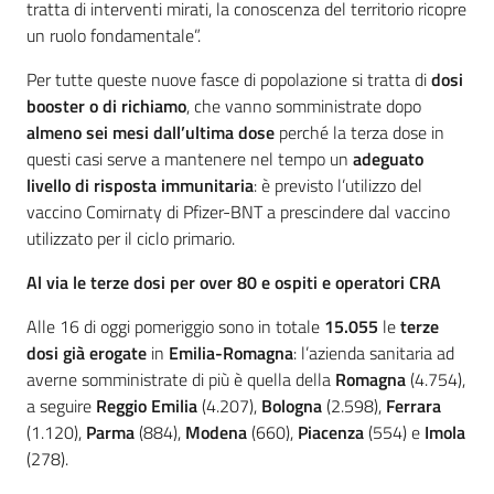
tratta di interventi mirati, la conoscenza del territorio ricopre
un ruolo fondamentale”.
Per tutte queste nuove fasce di popolazione si tratta di
dosi
booster o di richiamo
, che vanno somministrate dopo
almeno sei mesi dall’ultima dose
perché la terza dose in
questi casi serve a mantenere nel tempo un
adeguato
livello di risposta immunitaria
: è previsto l’utilizzo del
vaccino Comirnaty di Pfizer-BNT a prescindere dal vaccino
utilizzato per il ciclo primario.
Al via le terze dosi per over 80 e ospiti e operatori CRA
Alle 16 di oggi pomeriggio sono in totale
15.055
le
terze
dosi già erogate
in
Emilia-Romagna
: l’azienda sanitaria ad
averne somministrate di più è quella della
Romagna
(4.754),
a seguire
Reggio Emilia
(4.207),
Bologna
(2.598),
Ferrara
(1.120),
Parma
(884),
Modena
(660),
Piacenza
(554) e
Imola
(278).