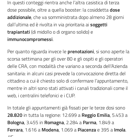
In questi conteggi rientra anche l’altra casistica di terza
dose possibile, oltre a quella booster: la cosiddetta
dose
addizionale
, che va somministrata dopo almeno 28 giorni
dall’ultima ed è rivolta in via prioritaria ai
soggetti
trapiantati
(di midollo o di organo solido) e
immunocompromessi
.
Per quanto riguarda invece le
prenotazioni
, si sono aperte la
scorsa settimana per gli over 80 e gli ospiti e gli operatori
delle CRA, con modalità che variano a seconda dell’Azienda
sanitaria: in alcuni casi prevede la convocazione diretta del
cittadino a cui è chiesto solo di confermare l’appuntamento,
mentre in altri sono stati attivati i canali tradizionali come il
web, i centralini telefonici e i CUP.
In totale gli appuntamenti già fissati per le terze dosi sono
28.820
in tutta la regione: 12.699 a
Reggio Emilia
, 5.453 a
Bologna
, 3.455 in
Romagna
, 2.284 a
Parma
, 1.849 a
Ferrara
, 1.616 a
Modena
, 1.069 a
Piacenza
e 395 a
Imola
.