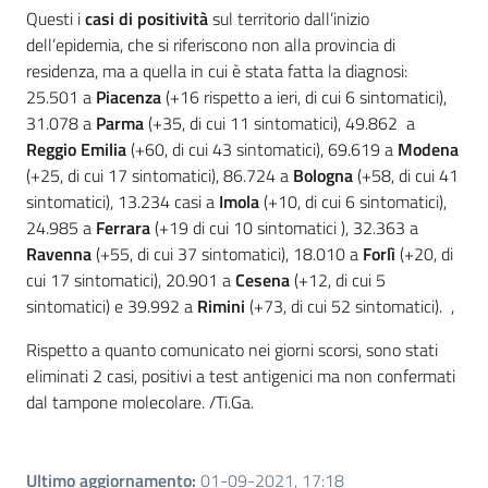
Questi i
casi di positività
sul territorio dall’inizio
dell’epidemia, che si riferiscono non alla provincia di
residenza, ma a quella in cui è stata fatta la diagnosi:
25.501 a
Piacenza
(+16 rispetto a ieri, di cui 6 sintomatici),
31.078 a
Parma
(+35, di cui 11 sintomatici), 49.862 a
Reggio Emilia
(+60, di cui 43 sintomatici), 69.619 a
Modena
(+25, di cui 17 sintomatici), 86.724 a
Bologna
(+58, di cui 41
sintomatici), 13.234 casi a
Imola
(+10, di cui 6 sintomatici),
24.985 a
Ferrara
(+19 di cui 10 sintomatici ), 32.363 a
Ravenna
(+55, di cui 37 sintomatici), 18.010 a
Forlì
(+20, di
cui 17 sintomatici), 20.901 a
Cesena
(+12, di cui 5
sintomatici) e 39.992 a
Rimini
(+73, di cui 52 sintomatici). ,
Rispetto a quanto comunicato nei giorni scorsi, sono stati
eliminati 2 casi, positivi a test antigenici ma non confermati
dal tampone molecolare. /Ti.Ga.
Ultimo aggiornamento
:
01-09-2021, 17:18