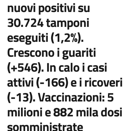
nuovi positivi su
Agenzia
di
30.724 tamponi
informazione
e
eseguiti (1,2%).
comunicazione
Crescono i guariti
Seguici
(+546). In calo i casi
su
attivi (-166) e i ricoveri
(-13). Vaccinazioni: 5
milioni e 882 mila dosi
somministrate