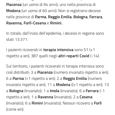
Piacenza
(un uomo di 94 anni); uno nella provincia di
Modena
(un uomo di 60 anni). Non si registrano decessi
nelle province di
Parma
,
Reggio Emilia
,
Bologna
,
Ferrara
,
Ravenna,
Forlì-Cesena
e
Rimini.
In totale, dall’inizio dell’epidemia, i decessi in regione sono
stati 13.371.
I pazienti ricoverati in
terapia intensiva
sono 51 (+1
rispetto a ieri), 387 quelli negli
altri reparti Covid
(-14).
Sul territorio, i pazienti ricoverati in terapia intensiva sono
così distribuiti: 3 a
Piacenza
(numero invariato rispetto a ieri);
6 a
Parma
(+1 rispetto a ieri); 2 a
Reggio Emilia
(numero
invariato rispetto a ieri); 11 a
Modena
((+1 rispetto a ieri); 13
a
Bologna
(invariato); 1 a
Imola
(invariato); 6 a
Ferrara
(-1
rispetto a ieri); 1 a
Ravenna
(invariato); 2 a
Cesena
(invariato); 6 a
Rimini
(invariato). Nessun ricovero a
Forlì
(come ieri).