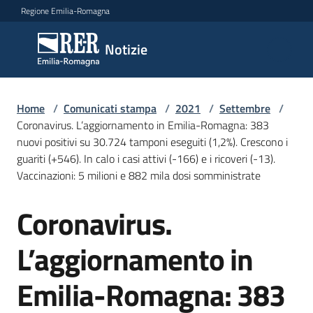
Vai al contenuto
Vai alla navigazione
Vai al footer
Regione Emilia-Romagna
Notizie
Notizie
Home
Comunicati
/
Comunicati stampa
/
2021
/
Settembre
/
Coronavirus. L’aggiornamento in Emilia-Romagna: 383
stampa
Menu selezionato
nuovi positivi su 30.724 tamponi eseguiti (1,2%). Crescono i
guariti (+546). In calo i casi attivi (-166) e i ricoveri (-13).
Cerca
Vaccinazioni: 5 milioni e 882 mila dosi somministrate
un
comunicato
Coronavirus.
Salta al contenuto
Risorse
L’aggiornamento in
Emilia-Romagna: 383