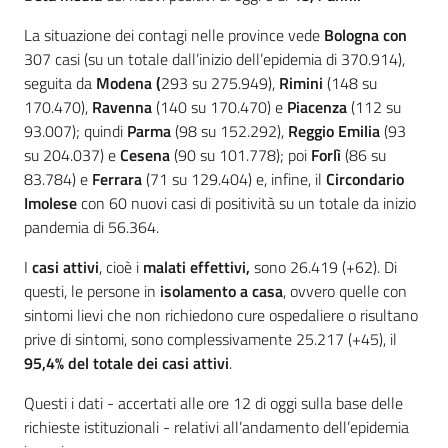
La situazione dei contagi nelle province vede
Bologna con
307 casi (su un totale dall’inizio dell’epidemia di 370.914),
seguita da
Modena (
293 su 275.949),
Rimini
(148 su
170.470),
Ravenna
(140 su 170.470) e
Piacenza
(112 su
93.007); quindi
Parma
(98 su 152.292),
Reggio Emilia
(93
su 204.037) e
Cesena
(90 su 101.778); poi
Forlì
(86 su
83.784) e
Ferrara
(71 su 129.404) e, infine, il
Circondario
Imolese
con 60 nuovi casi di positività su un totale da inizio
pandemia di 56.364.
I
casi attivi
, cioè i
malati effettivi,
sono 26.419 (+62). Di
questi, le persone in
isolamento a casa
, ovvero quelle con
sintomi lievi che non richiedono cure ospedaliere o risultano
prive di sintomi, sono complessivamente 25.217 (+45), il
95,4% del totale dei casi attivi
.
Questi i dati - accertati alle ore 12 di oggi sulla base delle
richieste istituzionali - relativi all’andamento dell’epidemia