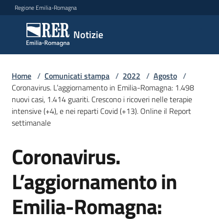
Vai al contenuto
Vai alla navigazione
Vai al footer
Regione Emilia-Romagna
Notizie
Notizie
Home
Comunicati
/
Comunicati stampa
/
2022
/
Agosto
/
Coronavirus. L’aggiornamento in Emilia-Romagna: 1.498
stampa
Menu selezionato
nuovi casi, 1.414 guariti. Crescono i ricoveri nelle terapie
intensive (+4), e nei reparti Covid (+13). Online il Report
Cerca
settimanale
un
comunicato
Coronavirus.
Salta al contenuto
Risorse
L’aggiornamento in
Emilia-Romagna: