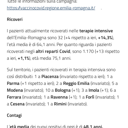
Tutte le informazioni sulla campagna:
https://vaccinocovid.regione.emilia-romagna.it/
.
Ricoveri
I pazienti attualmente ricoverati nelle
terapie intensive
dell’Emilia-Romagna sono 32 (+4 rispetto a ieri,
+14,3%
),
l’età media è di 64,1 anni. Per quanto riguarda i pazienti
ricoverati negli
altri reparti Covid
, sono 1.170 (+13 rispetto
a ieri,
+1,1%
), età media 75,1 anni.
Sul territorio, i pazienti ricoverati in terapia intensiva sono
così distribuiti: 1 a
Piacenza
(invariato rispetto a ieri); 1 a
Parma
(+1 rispetto a ieri); 2 a
Reggio Emilia
(invariato); 5 a
Modena
(invariato); 10 a
Bologna
(+1); 3 a
Imola
(+1); 6 a
Ferrara
(invariato); 1 a
Ravenna
(+1); 1 a
Forlì
(invariato); 1
a
Cesena
(invariato); 1 a
Rimini
(invariato).
Contagi
L’
età media
dei nuovi positivi di oggi è di
48,1 anni.