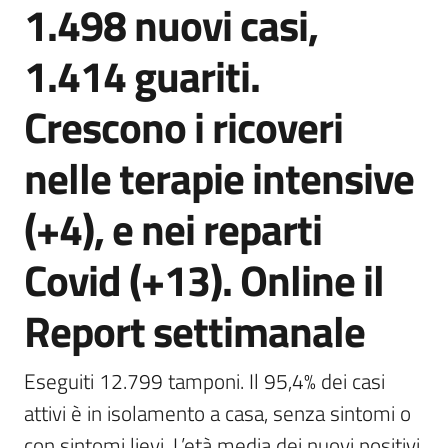
1.498 nuovi casi,
Agenzia
di
1.414 guariti.
informazione
e
Crescono i ricoveri
comunicazione
nelle terapie intensive
Seguici
(+4), e nei reparti
su
Covid (+13). Online il
Report settimanale
Eseguiti 12.799 tamponi. Il 95,4% dei casi 
attivi è in isolamento a casa, senza sintomi o 
con sintomi lievi. L’età media dei nuovi positivi 