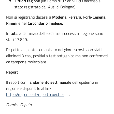
1
fuori regione
(un uomo di 97 anni il cui decesso è
stato registrato dall’Ausl di Bologna).
Non si registrano decessi a
Modena, Ferrara, Forlì-Cesena,
Rimini
e nel
Circondario Imolese.
In
totale
, dall’inizio dell’epidemia, i decessi in regione sono
stati 17.829.
Rispetto a quanto comunicato nei giorni scorsi sono stati
eliminati 3 casi, positivi a test antigenico ma non confermati
da tampone molecolare.
Report
Il report con
l’andamento settimanale
dell’epidemia in
regione è disponibile al link
https://regioneer.it/report-covid-er
.
Carmine Caputo