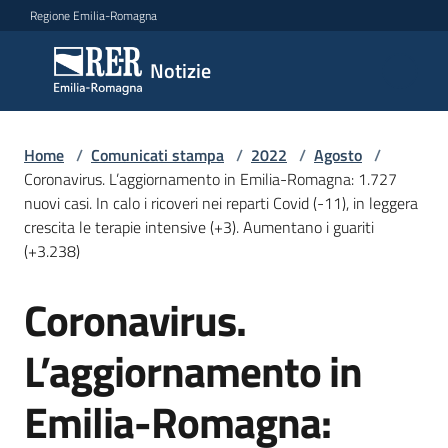
Vai al contenuto
Vai alla navigazione
Vai al footer
Regione Emilia-Romagna
Notizie
Notizie
Home
Comunicati
/
Comunicati stampa
/
2022
/
Agosto
/
Coronavirus. L’aggiornamento in Emilia-Romagna: 1.727
stampa
Menu selezionato
nuovi casi. In calo i ricoveri nei reparti Covid (-11), in leggera
crescita le terapie intensive (+3). Aumentano i guariti
Cerca
(+3.238)
un
comunicato
Coronavirus.
Salta al contenuto
Risorse
L’aggiornamento in
Emilia-Romagna: