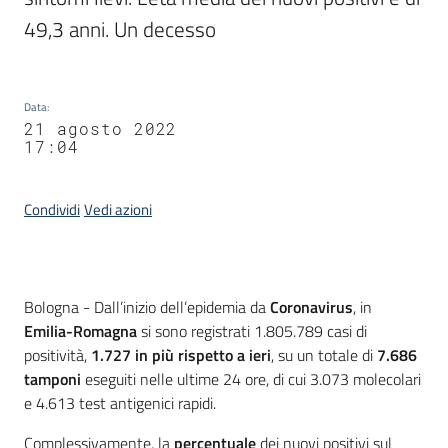
49,3 anni. Un decesso
Data
:
21 agosto 2022
17:04
Condividi
Vedi azioni
Contenuto
Bologna - Dall’inizio dell’epidemia da
Coronavirus
, in
Emilia-Romagna
si sono registrati 1.805.789 casi di
positività,
1.727
in più rispetto a ieri
, su un totale di
7.686
tamponi
eseguiti nelle ultime 24 ore, di cui 3.073 molecolari
e 4.613 test antigenici rapidi.
Complessivamente, la
percentuale
dei nuovi positivi sul