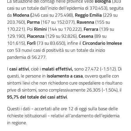
La situazione dei contagi nelle province vede
Bologna
(303
casi su un totale dall’inizio dell’epidemia di 370.453), seguita
da
Modena (
246 casi su 275.498),
Reggio Emilia
(229 su
203.760),
Parma
(167 su 152.077),
Ravenna
(155 su
170.221). Poi
Rimini
(144 su 170.222),
Ferrara
(139 su
129.190),
Piacenza
(129 su 92.826),
Cesena
(89 su
101.615),
Forlì
(73 su 83.650), infine il
Circondario Imolese
con 53 nuovi casi di positività su un totale da inizio
pandemia di 56.277.
I
casi attivi
, cioè i
malati effettivi,
sono 27.472 (-1.512). Di
questi, le persone in
isolamento a casa
, ovvero quelle con
sintomi lievi che non richiedono cure ospedaliere o risultano
prive di sintomi, sono complessivamente 26.305 (-1.504), il
95,7% del totale dei casi attivi
.
Questi i dati - accertati alle ore 12 di oggi sulla base delle
richieste istituzionali - relativi all’andamento dell’epidemia
in regione.