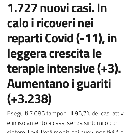
1.727 nuovi casi. In
Agenzia
di
calo i ricoveri nei
informazione
e
reparti Covid (-11), in
comunicazione
leggera crescita le
Seguici
terapie intensive (+3).
su
Aumentano i guariti
(+3.238)
Eseguiti 7.686 tamponi. Il 95,7% dei casi attivi 
è in isolamento a casa, senza sintomi o con 
sintomi lievi. L’età media dei nuovi positivi è di 