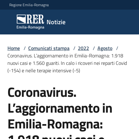
Vai al contenuto
Vai alla navigazione
Vai al footer
Regione Emilia-Romagna
Notizie
Notizie
Home
Comunicati
/
Comunicati stampa
/
2022
/
Agosto
/
Coronavirus. L’aggiornamento in Emilia-Romagna: 1.918
stampa
Menu selezionato
nuovi casi e 1.560 guariti. In calo i ricoveri nei reparti Covid
(-154) e nelle terapie intensive (-5)
Cerca
un
Coronavirus.
comunicato
Salta al contenuto
L’aggiornamento in
Risorse
Emilia-Romagna: