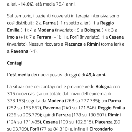
a ieri,
-14,6%
), età media 75,4 anni.
Sul territorio, i pazienti ricoverati in terapia intensiva sono
così distribuiti: 2 a
Parma
(-1 rispetto a ieri); 1 a
Reggio
Emilia
(-1); 4 a
Modena
(invariato); 9 a
Bologna
(-4); 3 a
Imola
(+1); 7 a
Ferrara
(+1); 1 a
Forlì
(invariato); 1 a
Cesena
(invariato). Nessun ricovero a
Piacenza
e
Rimini
(come ieri) e
a
Ravenna
(-1).
Contagi
L’
età media
dei nuovi positivi di oggi è di
49,4 anni.
La situazione dei contagi nelle province vede
Bologna
con
315 nuovi casi (su un totale dall’inizio dell’epidemia di
373.153) seguita da
Modena
(263 su 277.735); poi
Parma
(252 su 153.652),
Ravenna
(240 su 171.846),
Reggio Emilia
(236 su 205.779); quindi
Ferrara
(178 su 130.507),
Rimini
(124 su 171.485),
Cesena
(109 su 102.515),
Piacenza
(89
su 93.709),
Forlì
(77 su 84.310) e, infine il
Circondario