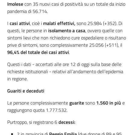
Imolese
con 35 nuovi casi di positività su un totale da inizio
pandemia di 56.714.
I
casi attivi
, cioè i
malati effettivi,
sono 25.984 (+352). Di
questi, le persone in
isolamento a casa
, ovvero quelle con
sintomi lievi che non richiedono cure ospedaliere o risultano
prive di sintomi, sono complessivamente 25.056 (+511), il
96,4% del totale dei casi attivi
.
Questi i dati - accertati alle ore 12 di oggi sulla base delle
richieste istituzionali - relativi all’andamento dell’epidemia
in regione.
Guariti e deceduti
Le persone complessivamente
guarite
sono
1.560 in più
e
raggiungono quota 1.777.532.
Purtroppo, si registrano 6
decessi:
2 in provincia di
Reggio Emilia
(due donne di 89 e 95