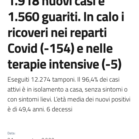
1.918 nuovi casi e
Agenzia
1.560 guariti. In calo i
di
informazione
ricoveri nei reparti
e
comunicazione
Covid (-154) e nelle
terapie intensive (-5)
Seguici
su
Eseguiti 12.274 tamponi. Il 96,4% dei casi 
attivi è in isolamento a casa, senza sintomi o 
con sintomi lievi. L’età media dei nuovi positivi 
è di 49,4 anni. 6 decessi
Data
: