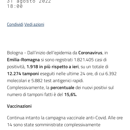
31 agosto 2022
18:00
Condividi
Vedi azioni
Contenuto
Bologna - Dall’inizio dell’epidemia da
Coronavirus
, in
Emilia-Romagna
si sono registrati 1.821.405 casi di
positività,
1.918
in più rispetto a ieri
, su un totale di
12.274 tamponi
eseguiti nelle ultime 24 ore, di cui 6.392
molecolari e 5.882 test antigenici rapidi.
Complessivamente, la
percentuale
dei nuovi positivi sul
numero di tamponi fatti è del
15,6%.
Vaccinazioni
Continua intanto la campagna vaccinale anti-Covid. Alle ore
14 sono state somministrate complessivamente