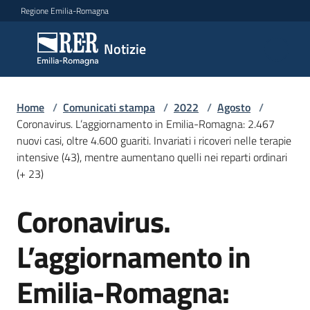
Vai al contenuto
Vai alla navigazione
Vai al footer
Regione Emilia-Romagna
Notizie
Notizie
Home
Comunicati
/
Comunicati stampa
/
2022
/
Agosto
/
Coronavirus. L’aggiornamento in Emilia-Romagna: 2.467
stampa
Menu selezionato
nuovi casi, oltre 4.600 guariti. Invariati i ricoveri nelle terapie
intensive (43), mentre aumentano quelli nei reparti ordinari
Cerca
(+ 23)
un
comunicato
Coronavirus.
Salta al contenuto
Risorse
L’aggiornamento in
Emilia-Romagna: