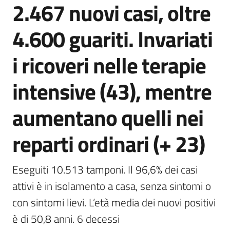
2.467 nuovi casi, oltre
Agenzia
di
4.600 guariti. Invariati
informazione
e
i ricoveri nelle terapie
comunicazione
intensive (43), mentre
Seguici
aumentano quelli nei
su
reparti ordinari (+ 23)
Eseguiti 10.513 tamponi. Il 96,6% dei casi 
attivi è in isolamento a casa, senza sintomi o 
con sintomi lievi. L’età media dei nuovi positivi 
è di 50,8 anni. 6 decessi