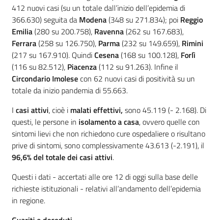
412 nuovi casi (su un totale dall’inizio dell’epidemia di
366.630) seguita da
Modena
(348 su 271.834); poi
Reggio
Emilia
(280 su 200.758),
Ravenna
(262 su 167.683),
Ferrara
(258 su 126.750),
Parma
(232 su 149.659),
Rimini
(217 su 167.910). Quindi
Cesena
(168 su 100.128),
Forlì
(116 su 82.512),
Piacenza
(112 su 91.263). Infine il
Circondario Imolese
con 62 nuovi casi di positività su un
totale da inizio pandemia di 55.663.
I
casi attivi
, cioè i
malati effettivi,
sono 45.119 (- 2.168). Di
questi, le persone in
isolamento a casa
, ovvero quelle con
sintomi lievi che non richiedono cure ospedaliere o risultano
prive di sintomi, sono complessivamente 43.613 (-2.191), il
96,6% del totale dei casi attivi
.
Questi i dati - accertati alle ore 12 di oggi sulla base delle
richieste istituzionali - relativi all’andamento dell’epidemia
in regione.