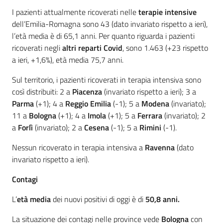
I pazienti attualmente ricoverati nelle
terapie intensive
dell’Emilia-Romagna sono 43 (dato invariato rispetto a ieri),
l’età media è di 65,1 anni. Per quanto riguarda i pazienti
ricoverati negli
altri reparti Covid
, sono 1.463 (+23 rispetto
a ieri, +1,6%), età media 75,7 anni.
Sul territorio, i pazienti ricoverati in terapia intensiva sono
così distribuiti: 2 a
Piacenza
(invariato rispetto a ieri); 3 a
Parma
(+1); 4 a
Reggio Emilia
(-1); 5 a
Modena
(invariato);
11 a
Bologna
(+1); 4 a
Imola
(+1); 5 a
Ferrara
(invariato); 2
a
Forlì
(invariato); 2 a
Cesena
(-1); 5 a
Rimini
(-1).
Nessun ricoverato in terapia intensiva a
Ravenna
(dato
invariato rispetto a ieri).
Contagi
L’
età media
dei nuovi positivi di oggi è di
50,8 anni.
La situazione dei contagi nelle province vede
Bologna
con