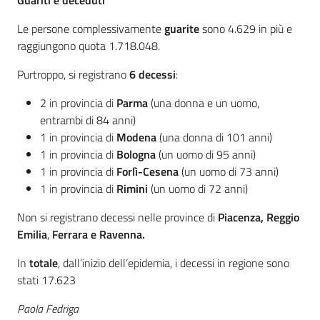
Guariti e deceduti
Le persone complessivamente
guarite
sono 4.629 in più e
raggiungono quota 1.718.048.
Purtroppo, si registrano
6 decessi
:
2 in provincia di
Parma
(una donna e un uomo,
entrambi di 84 anni)
1 in provincia di
Modena
(una donna di 101 anni)
1 in provincia di
Bologna
(un uomo di 95 anni)
1 in provincia di
Forlì-Cesena
(un uomo di 73 anni)
1 in provincia di
Rimini
(un uomo di 72 anni)
Non si registrano decessi nelle province di
Piacenza, Reggio
Emilia
,
Ferrara e Ravenna.
In
totale
, dall’inizio dell’epidemia, i decessi in regione sono
stati 17.623
Paola Fedriga