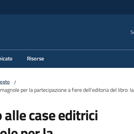
S
icato
Risorse
osto
/
omagnole per la partecipazione a fiere dell’editoria del libro:
alle case editrici
le per la