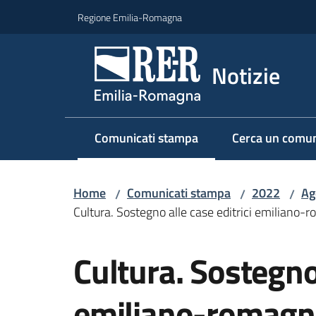
Vai al contenuto
Vai alla navigazione
Vai al footer
Regione Emilia-Romagna
Notizie
Comunicati stampa
Cerca un comun
Menu selezionato
Home
Comunicati stampa
2022
Ag
/
/
/
Cultura. Sostegno alle case editrici emiliano-r
Salta al contenuto
Cultura. Sostegno 
emiliano-romagno