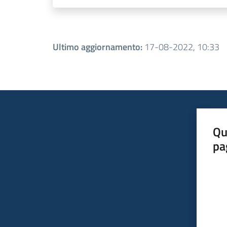
Ultimo aggiornamento
:
17-08-2022, 10:33
Qu
pa
Valut