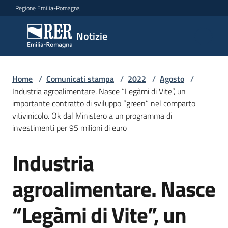
Vai al contenuto
Vai alla navigazione
Vai al footer
Regione Emilia-Romagna
Notizie
Notizie
Home
Comunicati
/
Comunicati stampa
/
2022
/
Agosto
/
Industria agroalimentare. Nasce “Legàmi di Vite”, un
stampa
Menu selezionato
importante contratto di sviluppo “green” nel comparto
vitivinicolo. Ok dal Ministero a un programma di
Cerca
investimenti per 95 milioni di euro
un
comunicato
Industria
Salta al contenuto
Risorse
agroalimentare. Nasce
“Legàmi di Vite”, un