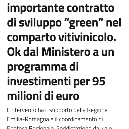
importante contratto
Agenzia
di
di sviluppo “green” nel
informazione
e
comparto vitivinicolo.
comunicazione
Ok dal Ministero a un
Seguici
programma di
su
investimenti per 95
milioni di euro
L’intervento ha il supporto della Regione 
Emilia-Romagna e il coordinamento di 
Enoteca Regionale. Soddisfazione da viale 