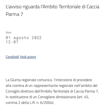
Agenzia
L'avviso riguarda l'Ambito Territoriale di Caccia 
di
Parma 7
informazione
e
comunicazione
Data
:
01 agosto 2022
12:07
Seguici
su
Condividi
Vedi azioni
Contenuto
La Giunta regionale comunica l'intenzione di procedere
alla nomina di un rappresentante regionale nell’ambito del
Consiglio direttivo dell’Ambito Territoriale di Caccia Parma 7,
in sostituzione di un Consigliere dimissionario (art. 45,
comma 2 della L.R. n. 6/2004).