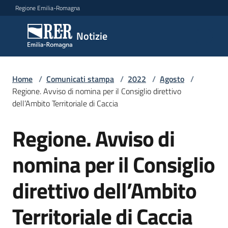
Vai al contenuto
Vai alla navigazione
Vai al footer
Regione Emilia-Romagna
Notizie
Notizie
Home
Comunicati
/
Comunicati stampa
/
2022
/
Agosto
/
Regione. Avviso di nomina per il Consiglio direttivo
stampa
Menu selezionato
dell’Ambito Territoriale di Caccia
Cerca
Regione. Avviso di
un
Salta al contenuto
comunicato
nomina per il Consiglio
Risorse
direttivo dell’Ambito
Territoriale di Caccia