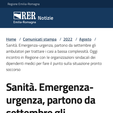
Vai al contenuto
Vai alla navigazione
Vai al footer
Regione Emilia-Romagna
Notizie
Notizie
Home
Comunicati
/
Comunicati stampa
/
2022
/
Agosto
/
Sanità. Emergenza-urgenza, partono da settembre gli
stampa
Menu selezionato
ambulatori per trattare i casi a bassa complessità. Oggi
incontro in Regione con le organizzazioni sindacali dei
Cerca
dipendenti medici per fare il punto sulla situazione pronto
un
soccorso
comunicato
Sanità. Emergenza-
Salta al contenuto
Risorse
urgenza, partono da
settembre gli