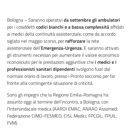
Contenuto
Bologna – Saranno operativi
da settembre gli ambulatori
per i cosiddetti
codici bianchi e a bassa complessità
affidati
ai medici della continuità assistenziale, come da accordo
siglato nel maggio scorso, per
rafforzare
la rete
assistenziale dell’
Emergenza-Urgenza.
E saranno attivati
gli strumenti necessari per aumentare il valore economico
riconosciuto per le prestazioni aggiuntive che
i medici e i
professionisti sanitari dipendenti
svolgono fuori dal
normale orario di lavoro, presso i Pronto soccorso per far
fronte alla contingente situazione di criticità.
Sono gli impegni che la Regione Emilia-Romagna ha
assunto oggi al termine dell’incontro, a Bologna, con
l’Intersindacale medica (AAROI EMAC; ANAAO Assomed;
Federazione CIMO-FESMED; CISL Medici; FPCGIL; FPUIL;
FVM).