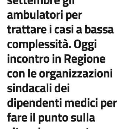
Agenzia
ambulatori per
di
informazione
trattare i casi a bassa
e
comunicazione
complessità. Oggi
incontro in Regione
Seguici
su
con le organizzazioni
sindacali dei
dipendenti medici per
fare il punto sulla