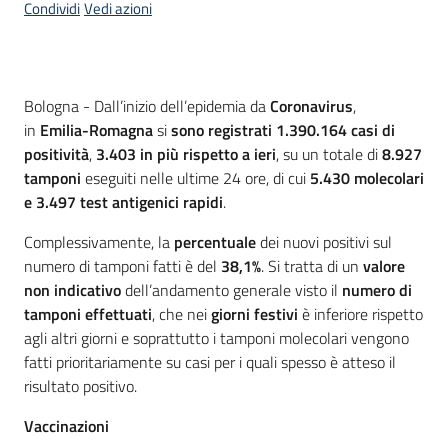
Condividi
Vedi azioni
Contenuto
Bologna - Dall’inizio dell’epidemia da
Coronavirus
,
in
Emilia-Romagna
si
sono registrati 1.390.164 casi
di
positività
,
3.403
in più rispetto a ieri
, su un totale di
8.927
tamponi
eseguiti nelle ultime 24 ore, di cui
5.430
molecolari
e 3.497 test antigenici rapidi
.
Complessivamente, la
percentuale
dei nuovi positivi sul
numero di tamponi fatti è del
38,1%
. Si tratta di un
valore
non indicativo
dell’andamento generale visto il
numero di
tamponi effettuati
, che nei
giorni festivi
è inferiore rispetto
agli altri giorni e soprattutto i tamponi molecolari vengono
fatti prioritariamente su casi per i quali spesso è atteso il
risultato positivo.
Vaccinazioni