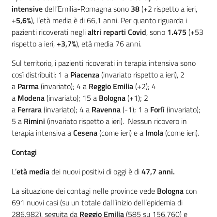
intensive
dell’Emilia-Romagna sono
38
(+2 rispetto a ieri,
+
5,6%
), l’età media è di 66,1 anni. Per quanto riguarda i
pazienti ricoverati negli
altri reparti Covid
, sono
1.475
(+53
rispetto a ieri,
+3,7%
), età media 76 anni.
Sul territorio, i pazienti ricoverati in terapia intensiva sono
così distribuiti: 1 a
Piacenza
(invariato rispetto a ieri), 2
a
Parma
(invariato); 4 a
Reggio Emilia
(+2); 4
a
Modena
(invariato); 15 a
Bologna
(+1); 2
a
Ferrara
(invariato); 4 a
Ravenna
(-1); 1 a
Forlì
(invariato);
5 a
Rimini
(invariato rispetto a ieri). Nessun ricovero in
terapia intensiva a
Cesena
(come ieri) e a
Imola
(come ieri).
Contagi
L’
età media
dei nuovi positivi di oggi è di
47,7 anni.
La situazione dei contagi nelle province vede
Bologna
con
691 nuovi casi (su un totale dall’inizio dell’epidemia di
286.982), seguita da
Reggio Emilia
(585 su 156.760) e