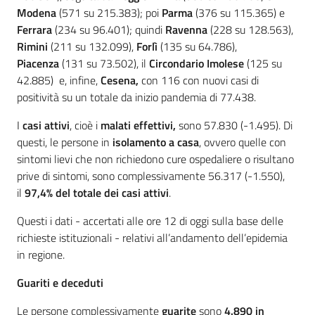
Modena
(571 su 215.383); poi
Parma
(376 su 115.365) e
Ferrara
(234 su 96.401); quindi
Ravenna
(228 su 128.563),
Rimini
(211 su 132.099),
Forlì
(135 su 64.786),
Piacenza
(131 su 73.502), il
Circondario Imolese
(125 su
42.885) e, infine,
Cesena,
con 116 con nuovi casi di
positività su un totale da inizio pandemia di 77.438.
I
casi attivi
, cioè i
malati effettivi,
sono 57.830 (-1.495). Di
questi, le persone in
isolamento a casa
, ovvero quelle con
sintomi lievi che non richiedono cure ospedaliere o risultano
prive di sintomi, sono complessivamente 56.317 (-1.550),
il
97,4% del totale dei casi attivi
.
Questi i dati - accertati alle ore 12 di oggi sulla base delle
richieste istituzionali - relativi all’andamento dell’epidemia
in regione.
Guariti e deceduti
Le persone complessivamente
guarite
sono
4.890 in