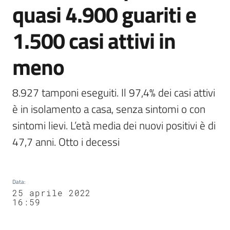
quasi 4.900 guariti e
Agenzia
di
1.500 casi attivi in
informazione
e
comunicazione
meno
8.927 tamponi eseguiti. Il 97,4% dei casi attivi 
Seguici
è in isolamento a casa, senza sintomi o con 
su
sintomi lievi. L’età media dei nuovi positivi è di 
47,7 anni. Otto i decessi
Data
:
25 aprile 2022
16:59