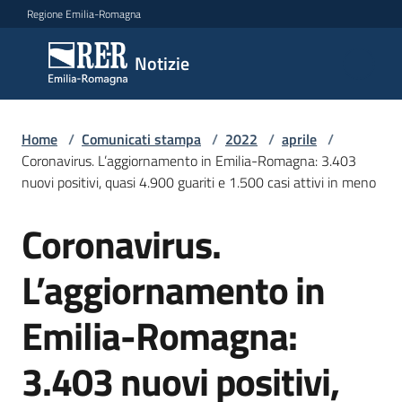
Vai al contenuto
Vai alla navigazione
Vai al footer
Regione Emilia-Romagna
Notizie
Notizie
Home
Comunicati
/
Comunicati stampa
/
2022
/
aprile
/
Coronavirus. L’aggiornamento in Emilia-Romagna: 3.403
stampa
Menu selezionato
nuovi positivi, quasi 4.900 guariti e 1.500 casi attivi in meno
Cerca
Coronavirus.
un
Salta al contenuto
comunicato
L’aggiornamento in
Risorse
Emilia-Romagna:
3.403 nuovi positivi,