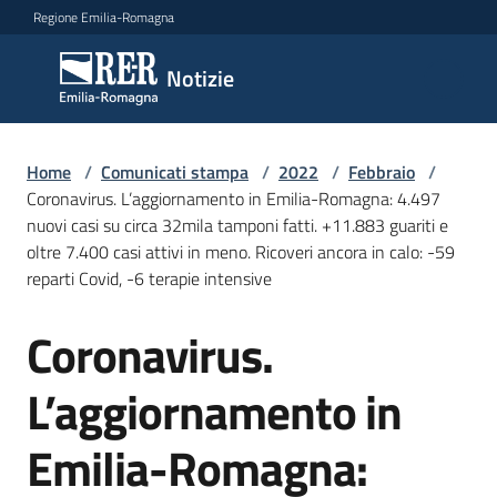
Vai al contenuto
Vai alla navigazione
Vai al footer
Regione Emilia-Romagna
Notizie
Notizie
Home
Comunicati
/
Comunicati stampa
/
2022
/
Febbraio
/
Coronavirus. L’aggiornamento in Emilia-Romagna: 4.497
stampa
Menu selezionato
nuovi casi su circa 32mila tamponi fatti. +11.883 guariti e
oltre 7.400 casi attivi in meno. Ricoveri ancora in calo: -59
Cerca
reparti Covid, -6 terapie intensive
un
comunicato
Coronavirus.
Salta al contenuto
Risorse
L’aggiornamento in
Emilia-Romagna: