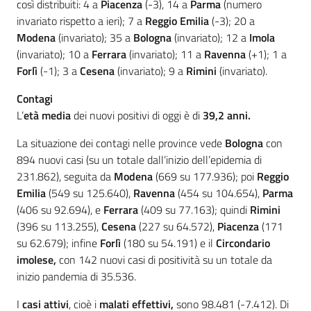
così distribuiti: 4 a
Piacenza
(-3), 14 a
Parma
(numero
invariato rispetto a ieri); 7 a
Reggio Emilia
(-3); 20 a
Modena
(invariato); 35 a
Bologna
(invariato); 12 a
Imola
(invariato); 10 a
Ferrara
(invariato); 11 a
Ravenna
(+1); 1 a
Forlì
(-1); 3 a
Cesena
(invariato); 9 a
Rimini
(invariato).
Contagi
L’
età media
dei nuovi positivi di oggi è di
39,2 anni.
La situazione dei contagi nelle province vede
Bologna
con
894 nuovi casi (su un totale dall’inizio dell’epidemia di
231.862), seguita da
Modena
(669 su 177.936); poi
Reggio
Emilia
(549 su 125.640),
Ravenna
(454 su 104.654),
Parma
(406 su 92.694), e
Ferrara
(409 su 77.163); quindi
Rimini
(396 su 113.255),
Cesena
(227 su 64.572),
Piacenza
(171
su 62.679); infine
Forlì
(180 su 54.191) e il
Circondario
imolese,
con 142 nuovi casi di positività su un totale da
inizio pandemia di 35.536.
I
casi attivi
, cioè i
malati effettivi,
sono 98.481 (-7.412). Di