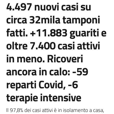
4.497 nuovi casi su
Agenzia
di
circa 32mila tamponi
informazione
e
fatti. +11.883 guariti e
comunicazione
oltre 7.400 casi attivi
Seguici
in meno. Ricoveri
su
ancora in calo: -59
reparti Covid, -6
terapie intensive
Il 97,8% dei casi attivi è in isolamento a casa, 