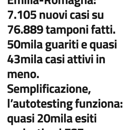
Agenzia
7.105 nuovi casi su
di
informazione
76.889 tamponi fatti.
e
comunicazione
50mila guariti e quasi
43mila casi attivi in
Seguici
su
meno.
Semplificazione,
l’autotesting funziona:
quasi 20mila esiti