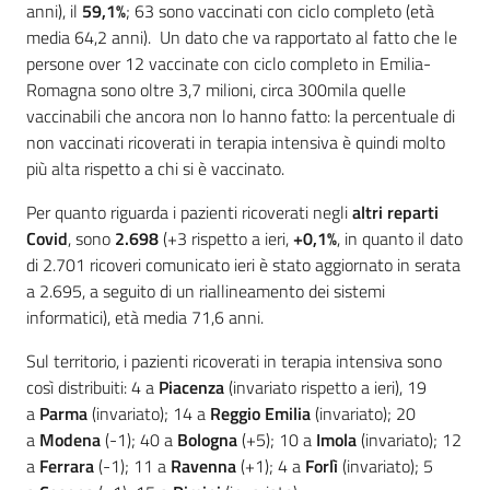
anni), il
59,1%
; 63 sono vaccinati con ciclo completo (età
media 64,2 anni). Un dato che va rapportato al fatto che le
persone over 12 vaccinate con ciclo completo in Emilia-
Romagna sono oltre 3,7 milioni, circa 300mila quelle
vaccinabili che ancora non lo hanno fatto: la percentuale di
non vaccinati ricoverati in terapia intensiva è quindi molto
più alta rispetto a chi si è vaccinato.
Per quanto riguarda i pazienti ricoverati negli
altri reparti
Covid
, sono
2.698
(+3
rispetto a ieri,
+0,1%
, in quanto il dato
di 2.701 ricoveri comunicato ieri è stato aggiornato in serata
a 2.695, a seguito di un riallineamento dei sistemi
informatici), età media 71,6 anni.
Sul territorio, i pazienti ricoverati in terapia intensiva sono
così distribuiti: 4 a
Piacenza
(invariato rispetto a ieri), 19
a
Parma
(invariato); 14 a
Reggio Emilia
(invariato); 20
a
Modena
(-1); 40 a
Bologna
(+5); 10 a
Imola
(invariato); 12
a
Ferrara
(-1); 11 a
Ravenna
(+1); 4 a
Forlì
(invariato); 5