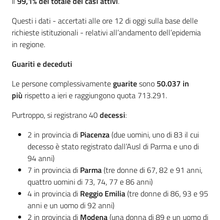
il
99,1% del totale dei casi attivi
.
Questi i dati - accertati alle ore 12 di oggi sulla base delle
richieste istituzionali - relativi all’andamento dell’epidemia
in regione.
Guariti e deceduti
Le persone complessivamente
guarite
sono
50.037 in
più
rispetto a ieri e raggiungono quota 713.291.
Purtroppo, si registrano 40
decessi
:
2 in provincia di
Piacenza
(due uomini, uno di 83 il cui
decesso è stato registrato dall’Ausl di Parma e uno di
94 anni)
7 in provincia di
Parma
(tre donne di 67, 82 e 91 anni,
quattro uomini di 73, 74, 77 e 86 anni)
4 in provincia di
Reggio Emilia
(tre donne di 86, 93 e 95
anni e un uomo di 92 anni)
2 in provincia di
Modena
(una donna di 89 e un uomo di