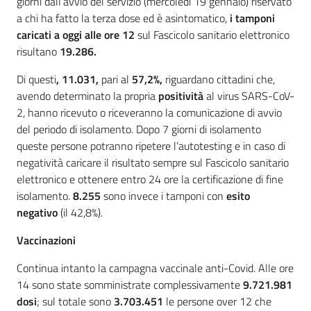
giorni dall’avvio del servizio (mercoledì 19 gennaio) riservato
a chi ha fatto la terza dose ed è asintomatico,
i tamponi
caricati a oggi alle ore 12
sul Fascicolo sanitario elettronico
risultano
19.286.
Di questi
, 11.031,
pari al
57,2%,
riguardano cittadini che,
avendo determinato la propria
positività
al virus SARS-CoV-
2, hanno ricevuto o riceveranno la comunicazione di avvio
del periodo di isolamento. Dopo 7 giorni di isolamento
queste persone potranno ripetere l’autotesting e in caso di
negatività caricare il risultato sempre sul Fascicolo sanitario
elettronico e ottenere entro 24 ore la certificazione di fine
isolamento.
8.255
sono invece i tamponi con
esito
negativo
(il 42,8%).
Vaccinazioni
Continua intanto la campagna vaccinale anti-Covid. Alle ore
14 sono state somministrate complessivamente
9.721.981
dosi
; sul totale sono
3.703.451
le persone over 12 che