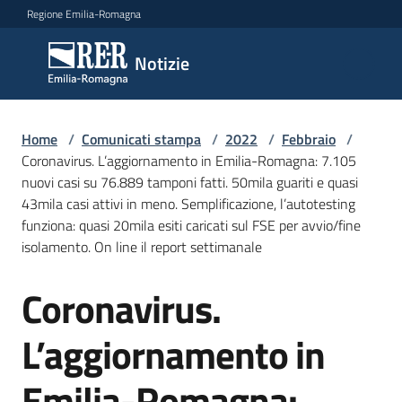
Vai al contenuto
Vai alla navigazione
Vai al footer
Regione Emilia-Romagna
Notizie
Notizie
Home
Comunicati
/
Comunicati stampa
/
2022
/
Febbraio
/
Coronavirus. L’aggiornamento in Emilia-Romagna: 7.105
stampa
Menu selezionato
nuovi casi su 76.889 tamponi fatti. 50mila guariti e quasi
43mila casi attivi in meno. Semplificazione, l’autotesting
Cerca
funziona: quasi 20mila esiti caricati sul FSE per avvio/fine
un
isolamento. On line il report settimanale
comunicato
Coronavirus.
Salta al contenuto
Risorse
L’aggiornamento in
Emilia-Romagna: