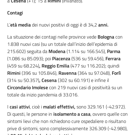
a
Cesena
(+1); 15 a
Rimini
(invariato).
Contagi
L’
età media
dei nuovi positivi di oggi è di 34,2
anni.
La situazione dei contagi nelle province vede
Bologna
con
1.838 nuovi casi (su un totale dall’inizio dell’epidemia di
215.602) seguita da
Modena
(1.114 su 166.545),
Parma
(1.086 su 85.093); poi
Piacenza
(536 su 59.456),
Ferrara
(459 su 68.224)
, Reggio Emilia
(477 su 116.202); quindi
Rimini
(396 su 105.846),
Ravenna
(364 su 97.048),
Forlì
(314 su 50.357)
, Cesena
(302 su 60.191) e infine il
Circondario Imolese
con 219 nuovi casi di positività su un
totale da inizio pandemia di 33.016.
I
casi attivi
, cioè i
malati effettivi,
sono 329.161 (-42.972).
Di questi, le persone in
isolamento a casa
, ovvero quelle con
sintomi lievi che non richiedono cure ospedaliere o risultano
prive di sintomi, sono complessivamente 326.309 (-42.980),