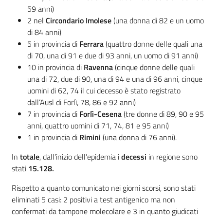
59 anni)
2 nel
Circondario Imolese
(una donna di 82 e un uomo
di 84 anni)
5 in provincia di
Ferrara
(quattro donne delle quali una
di 70, una di 91 e due di 93 anni, un uomo di 91 anni)
10 in provincia di
Ravenna
(cinque donne delle quali
una di 72, due di 90, una di 94 e una di 96 anni, cinque
uomini di 62, 74 il cui decesso è stato registrato
dall’Ausl di Forlì, 78, 86 e 92 anni)
7 in provincia di
Forlì-Cesena
(tre donne di 89, 90 e 95
anni, quattro uomini di 71, 74, 81 e 95 anni)
1 in provincia di
Rimini
(una donna di 76 anni).
In
totale
, dall’inizio dell’epidemia i
decessi
in regione sono
stati
15.128.
Rispetto a quanto comunicato nei giorni scorsi, sono stati
eliminati 5 casi: 2 positivi a test antigenico ma non
confermati da tampone molecolare e 3 in quanto giudicati