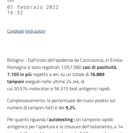
Data
:
01 febbraio 2022
16:32
Condividi
Vedi azioni
Contenuto
Bologna - Dall’inizio dell’epidemia da Coronavirus, in Emilia-
Romagna si sono registrati 1.057.580
casi
di positività
,
7.105 in più
rispetto a ieri, su un totale di
76.889
tamponi
eseguiti nelle ultime 24 ore, di
cui 20.574 molecolari e 56.315 test antigenici rapidi.
Complessivamente, la percentuale dei nuovi positivi sul
numero di tamponi fatti è del
9,2%.
Per quanto riguarda l’
autotesting
con tampone rapido
antigenico per l’apertura e la chiusura dell’isolamento, a 14